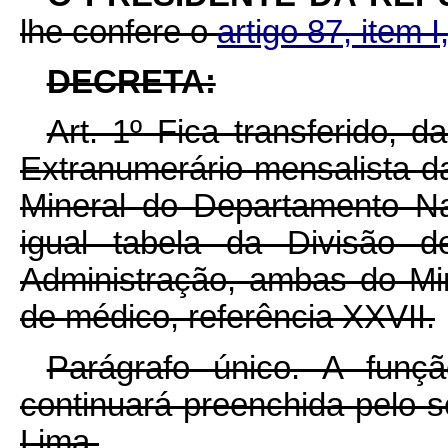
lhe confere o
artigo 87, item I
DECRETA:
Art. 1º Fica transferido,
Extranumerário-mensalista 
Mineral do Departamento Na
igual tabela da Divisão 
Administração, ambas do Min
de médico, referência XXVII.
Parágrafo único. A fun
continuará preenchida pelo s
Lima.