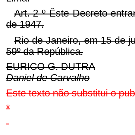
Art. 2 º
Êste
Decreto entrar
de 1947.
Rio de Janeiro, em 15 de j
59º da República.
EURICO G. DUTRA
Daniel de Carvalho
Este texto não substitui o pu
*