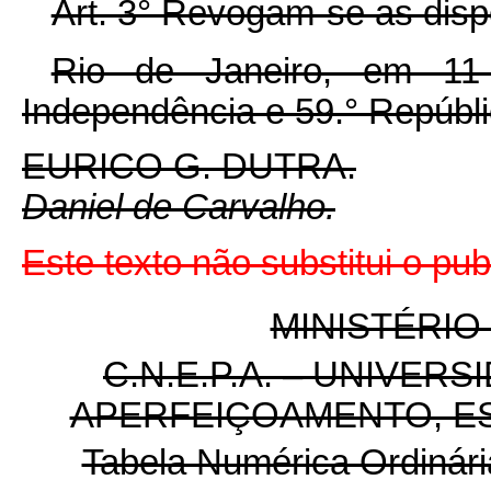
Art. 3° Revogam-se as disp
Rio de Janeiro, em 11
Independência e 59.° Repúbli
EURICO
G.
DUTRA
.
Daniel de Carvalho.
Este texto não substitui o pu
MINISTÉRIO
C.N.E.P.A.
– UNIVERS
APERFEIÇOAMENTO, E
Tabela Numérica Ordinári