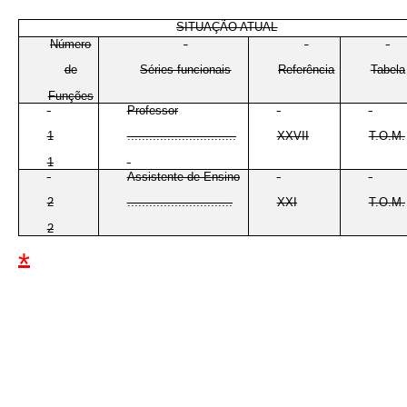
SITUAÇÃO ATUAL
Número
de
Séries funcionais
Referência
Tabela
Funções
Professor
1
..............................
XXVII
T.O.M.
1
Assistente de Ensino
2
.............................
XXI
T.O.M.
2
*