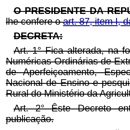
O PRESIDENTE DA REP
lhe confere o
art. 87, item I, 
DECRETA:
Art. 1° Fica alterada, na 
Numéricas Ordinárias de Ext
de Aperfeiçoamento, Espec
Nacional de Ensino e pesqu
Rural do Ministério da Agricul
Art
. 2°
Êste
Decreto ent
publicação.