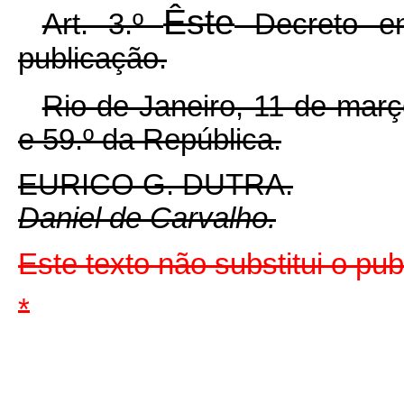
Êste
Art. 3.º
Decreto en
publicação.
Rio de Janeiro, 11 de mar
e 59.º da República.
EURICO G. DUTRA.
Daniel de Carvalho.
Este texto não substitui o pu
*