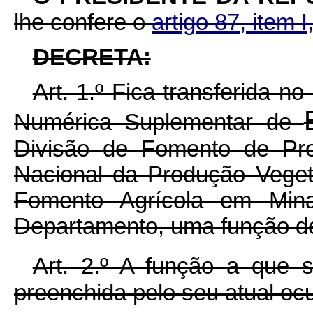
lhe confere o
artigo 87, item I
DECRETA:
Art. 1.º Fica transferida no
Numérica Suplementar de
Divisão de Fomento de Pro
Nacional da Produção Veget
Fomento Agrícola em Min
Departamento, uma função de
Art. 2.º A função a que 
preenchida pelo seu atual oc