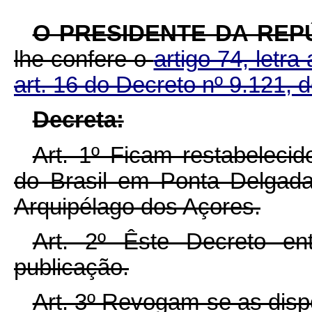
O PRESIDENTE DA REP
lhe confere o
artigo 74, letra
art. 16 do Decreto nº 9.121, d
Decreta:
Art. 1º Ficam restabeleci
do Brasil em Ponta Delgad
Arquipélago dos Açores.
Art. 2º Êste Decreto e
publicação.
Art. 3º Revogam-se as disp