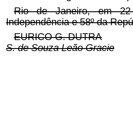
Rio de Janeiro, em 22
Independência e 58º da Repú
EURICO G. DUTRA
S. de Souza Leão Gracie