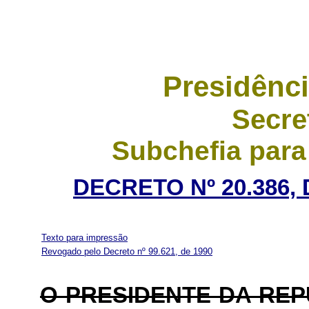
Presidênci
Secre
Subchefia para
DECRETO Nº 20.386, 
Texto para impressão
Revogado pelo Decreto nº 99.621, de 1990
O PRESIDENTE DA REP