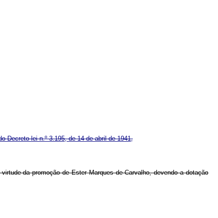
 do Decreto-lei n.º 3.195, de 14 de abril de 1941,
 em virtude da promoção de Ester Marques de Carvalho, devendo a dotação