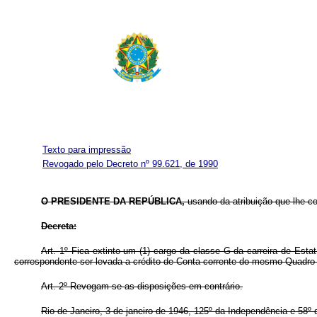
Texto para impressão
Revogado pelo Decreto nº 99.621, de 1990
O PRESIDENTE DA REPÚBLICA,
usando da atribuição que lhe c
Decreta:
Art. 1º Fica extinto um (1) cargo da classe G da carreira de Est
correspondente ser levada a crédito de Conta-corrente do mesmo Quadro e 
Art. 2º Revogam-se as disposições em contrário.
Rio de Janeiro, 3 de janeiro de 1946, 125º da Independência e 58º 