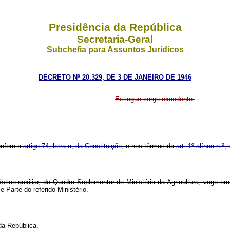
Presidência da República
Secretaria-Geral
Subchefia para Assuntos Jurídicos
DECRETO Nº 20.329, DE 3 DE JANEIRO DE 1946
Extingue cargo excedente.
onfere o
artigo 74, letra a, da Constituição
, e nos têrmos do
art. 1º alínea n.º,
atístico-auxiliar, do Quadro Suplementar do Ministério da Agricultura, vago
Parte do referido Ministério.
da República.