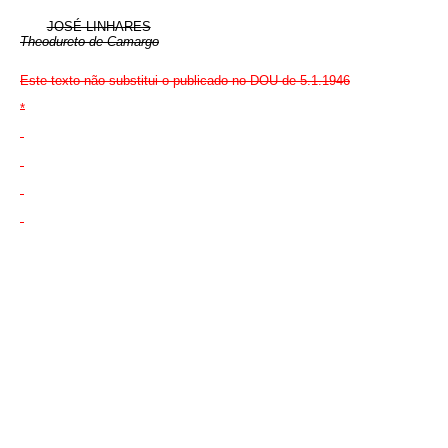
JOSÉ LINHARES
Theodureto de Camargo
Este texto não substitui o publicado no DOU de 5.1.1946
*