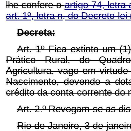
lhe confere o
artigo 74, letra
art. 1º, letra n, do Decreto-le
Decreta:
Art. 1º Fica extinto um (
Prático Rural, do Quadr
Agricultura, vago em virtude
Nascimento, devendo a dot
crédito da conta-corrente do
Art. 2.º Revogam-se as dis
Rio de Janeiro, 3 de jane