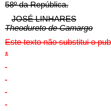
58º da República.
JOSÉ LINHARES
Theodureto de Camargo
Este texto não substitui o p
*