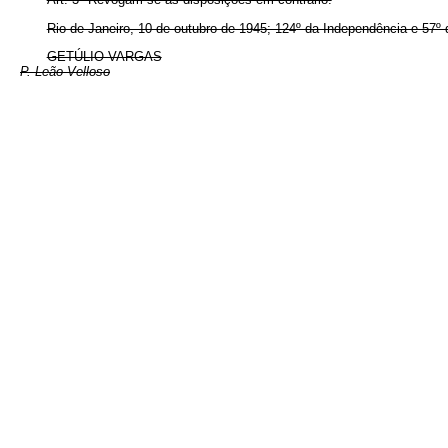
Rio de Janeiro, 10 de outubro de 1945; 124º da Independência e 57º 
GETÚLIO VARGAS
P. Leão Velloso