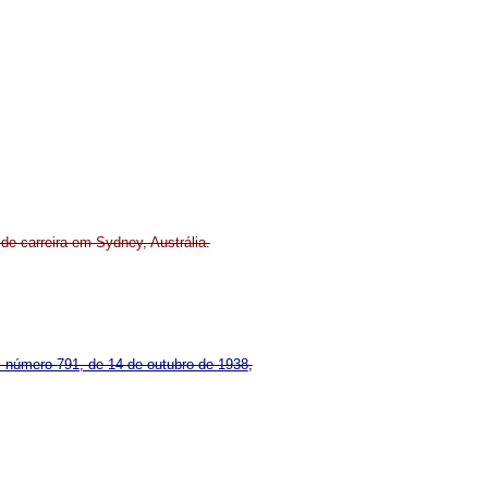
e carreira em Sydney, Austrália.
ei número 791, de 14 de outubro de 1938
,