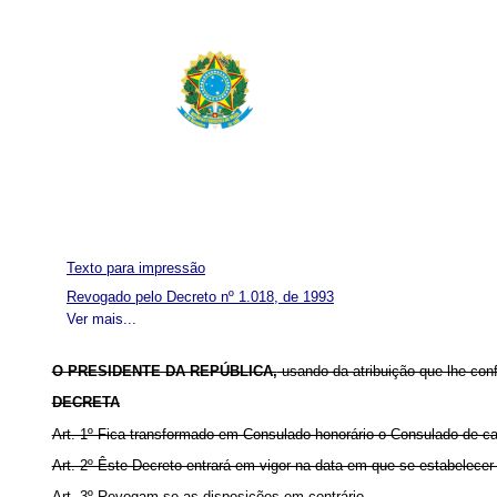
Texto para impressão
Revogado pelo Decreto nº 1.018, de 1993
Ver mais...
O PRESIDENTE DA REPÚBLICA,
usando da atribuição que lhe con
DECRETA
Art. 1º Fica transformado em Consulado honorário o Consulado de ca
Art. 2º Êste Decreto entrará em vigor na data em que se estabelecer
Art. 3º Revogam-se as disposições em contrário.