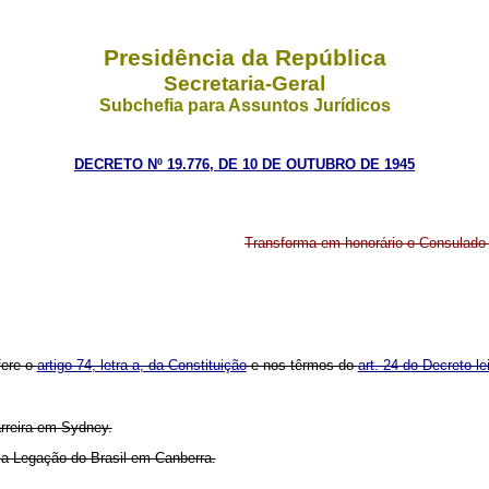
Presidência da República
Secretaria-Geral
Subchefia para Assuntos Jurídicos
DECRETO Nº 19.776, DE 10 DE OUTUBRO DE 1945
Transforma em honorário o Consulado d
fere o
artigo 74, letra a, da Constituição
e nos têrmos do
art. 24 do Decreto-l
rreira em Sydney.
 a Legação do Brasil em Canberra.