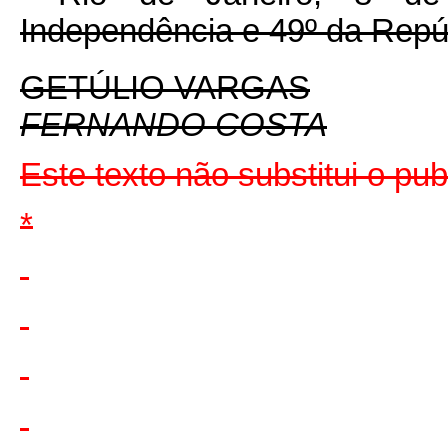
Independência e 49º da Repú
GETÚLIO VARGAS
FERNANDO COSTA
Este texto não substitui o p
*