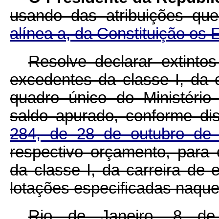
usando das atribuições qu
alínea a, da Constituição os 
Resolve declarar extint
excedentes da classe I, da ca
quadro único do Ministério 
saldo apurado, conforme d
284, de 28 de outubro de 
respectivo orçamento, para
da classe I, da carreira de
lotações especificadas naque
Rio de Janeiro, 8 d