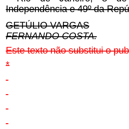
Independência e 49º da Repú
GETÚLIO VARGAS
FERNANDO COSTA.
Este texto não substitui o p
*