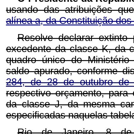
usando das atribuições qu
alínea a, da Constituição dos
Resolve declarar extinto
excedente da classe K, da car
quadro único do Ministério 
saldo apurado, conforme d
284, de 28 de outubro de
respectivo orçamento, para
da classe J, da mesma car
especificadas naquelas tabel
Rio de Janeiro, 8 d