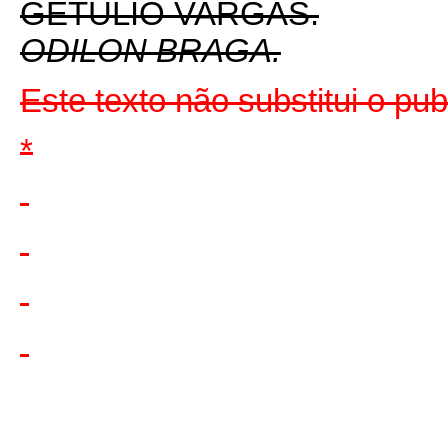
GETÚLIO VARGAS.
ODILON BRAGA.
Este texto não substitui o p
*