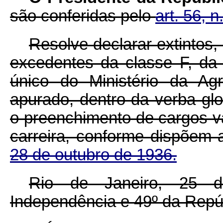
são conferidas pelo
art. 56, 
Resolve declarar extintos
excedentes da classe F, da 
único do Ministério da Agr
apurado, dentro da verba glo
o preenchimento de cargos v
carreira, conforme dispõem
28 de outubro de 1936.
Rio de Janeiro, 25 
Independência e 49º da Repú