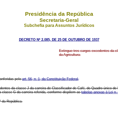
Presidência da República
Secretaria-Geral
Subchefia para Assuntos Jurídicos
DECRETO Nº 2.085, DE 25 DE OUTUBRO DE 1937
Extingue
tres
cargos excedentes da cla
da Agricultura.
onferidas pelo
art. 56, n. 1, da Constituição Federal,
entes da classe J da carreira de Classificador de Café, do Quadro único do M
a classe G da carreira referida, conforme dispõem as
tabelas anexas à Lei n.
º da República.