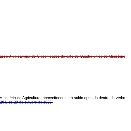
sse J da carreira de Classificados de café do Quadro único do Ministério
inistério da Agricultura, aproveitando-se o saldo apurado dentro da verba
 284, de 28 de outubro de 1936.