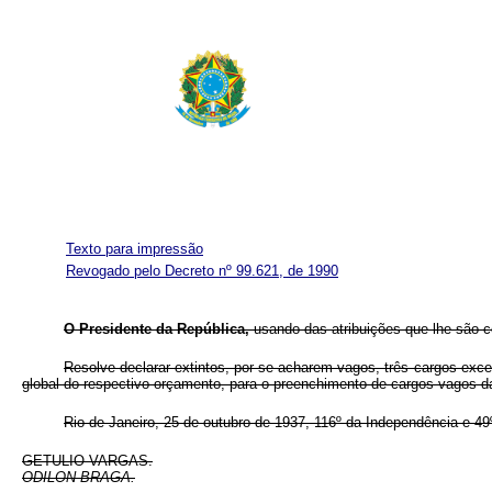
Texto para impressão
Revogado pelo Decreto nº 99.621, de 1990
O Presidente da República,
usando das atribuições que lhe são c
Resolve declarar extintos, por se acharem vagos, três cargos exced
global do respectivo orçamento, para o preenchimento de cargos vagos d
Rio de Janeiro, 25 de outubro de 1937, 116º da Independência e 49
GETULIO VARGAS.
ODILON BRAGA.