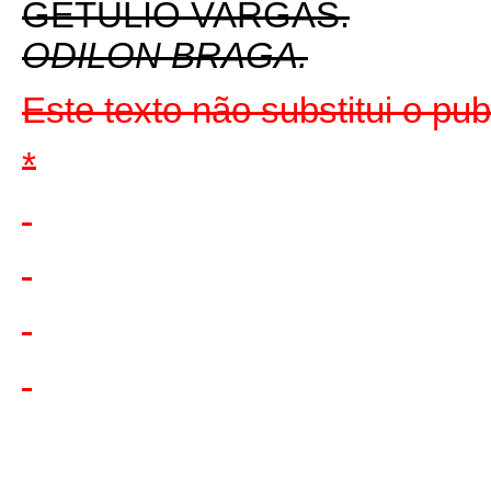
GETULIO VARGAS.
ODILON BRAGA.
Este texto não substitui o p
*