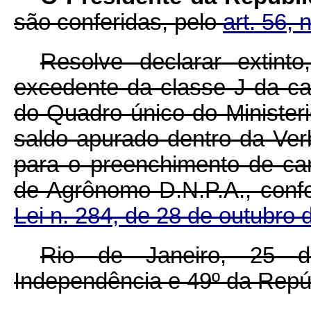
são conferidas, pelo
art. 56, 
Resolve declarar extin
excedente da classe J da ca
do Quadro único do Ministeri
saldo apurado dentro da Ver
para o preenchimento de car
de Agrônomo D.N.P.A., con
Lei n. 284, de 28 de outubro 
Rio de Janeiro, 25 
Independência e 49º da Repú