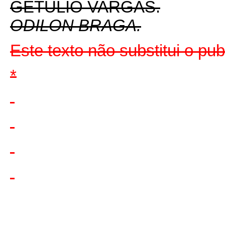
GETULIO VARGAS.
ODILON BRAGA.
Este texto não substitui o p
*