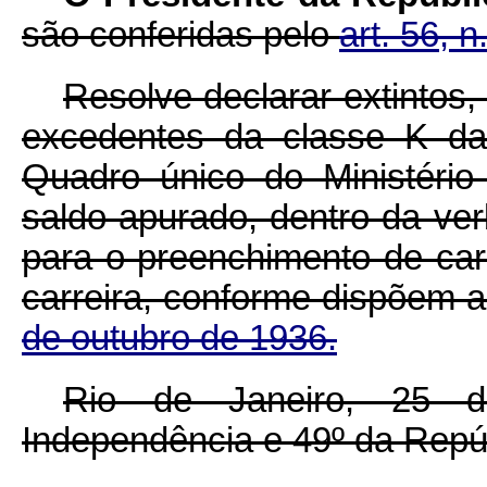
são conferidas pelo
art. 56, 
Resolve declarar extintos
excedentes da classe K da
Quadro único do Ministério 
saldo apurado, dentro da ver
para o preenchimento de car
carreira, conforme dispõem 
de outubro de 1936.
Rio de Janeiro, 25 
Independência e 49º da Repú