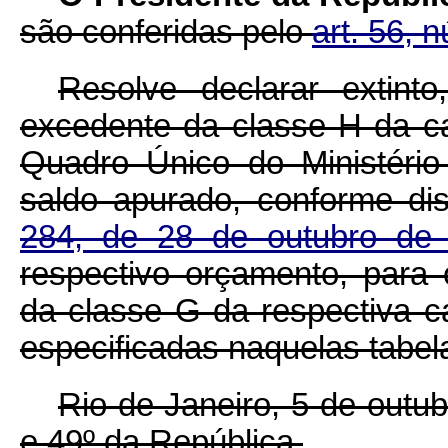
são conferidas pelo
art. 56, 
Resolve declarar extin
excedente da classe H da ca
Quadro Único do Ministério 
saldo apurado, conforme d
284, de 28 de outubro de 
respectivo orçamento, para
da classe G da respectiva c
especificadas naquelas tabel
Rio de Janeiro, 5 de outu
e 49º da República.