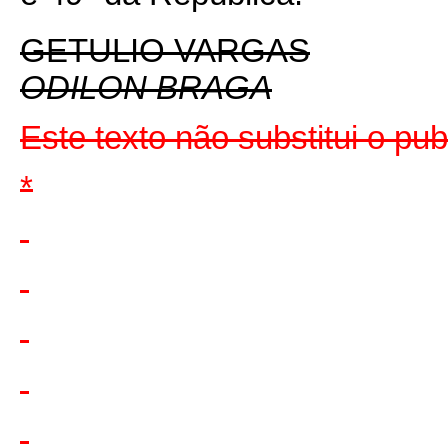
GETULIO VARGAS
ODILON BRAGA
Este texto não substitui o p
*