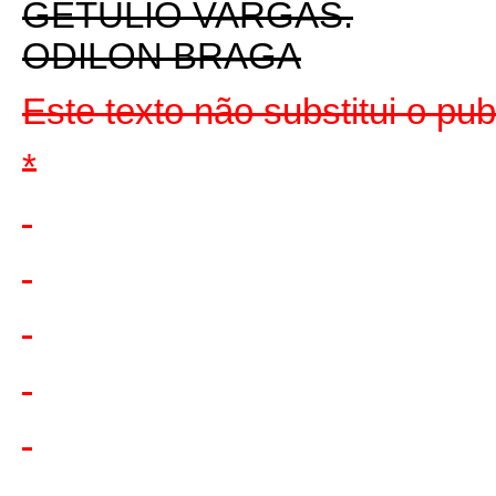
GETULIO VARGAS.
ODILON BRAGA
Este texto não substitui o p
*