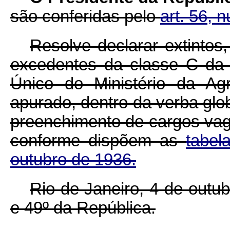
são conferidas pelo
art. 56, 
Resolve declarar extintos
excedentes da classe C da 
Único do Ministério da Agr
apurado, dentro da verba glo
preenchimento de cargos vago
conforme dispõem as
tabel
outubro de 1936.
Rio de Janeiro, 4 de outu
e 49º da República.