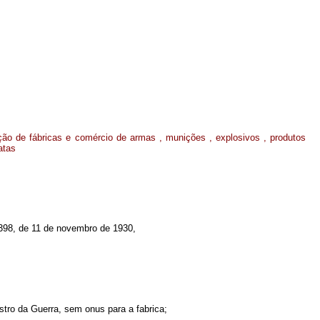
ação de fábricas e comércio de armas , munições , explosivos , produtos
atas
9.398, de 11 de novembro de 1930,
istro da Guerra, sem onus para a fabrica;