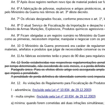
Art. 5º Após êsse registro nenhum novo tipo de material poderá ser 
Art. 6º A fabricação de pólvoras, explosivos e artigos pirotécnicos
pelo Ministério da Guerra nos têrmos do art. 3º dêste decreto.
Art. 7º Os oficiais designados fiscais, conforme prescreve o art. 1º
Art. 8º O atual Serviço de Fiscalisação da Importação e despacho 
Trânsito de Armas Munições, Explosivos, Produtos químicos agressivos e
Art. 9º Ficam obrigadas a um registro sumário no Ministério da Guer
como as primeiras, necessitem importar, manipular e negociar com os prod
Art. 10 O Ministério da Guerra promoverá era caráter de regulamen
materiais, artefatos e produtos que julgar de necessidade conservar ou i
Art. 11 As fábricas existentes terão o prazo do 90 dias para regular
Art. 12 Serão estabelecidas nas respectivas regulamentações penal
por tempo determinado, não excedendo de seis meses, e a perda definiti
Parágrafo único. Para os efeitos dêste artigo será assegurada ampla
que imporá a penalidade.
A penalidade de perda definitiva de idoneidade somente será imposta
Art. 12. As violações do Regulamento para Fiscalização de Produto
I - advertência;
(Incluído pela Lei nº 10.834, de 29.12.2003)
II - multa simples:
(Incluído pela Lei nº 10.834, de 29.12.2003)
a) mínima: quando forem cometidas até duas infrações simultâneas