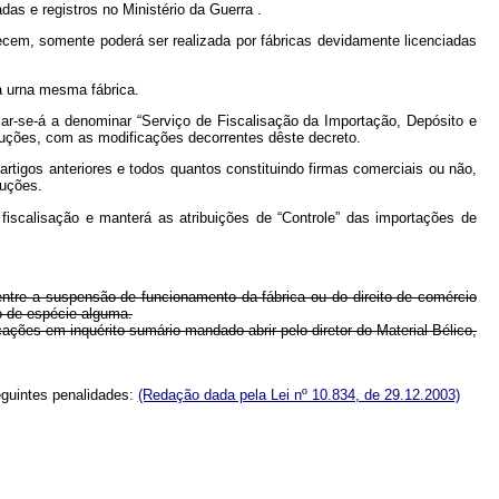
as e registros no Ministério da Guerra .
erecem, somente poderá ser realizada por fábricas devidamente licenciadas
ra urna mesma fábrica.
sar-se-á a denominar “Serviço de Fiscalisação da Importação, Depósito e
ruções, com as modificações decorrentes dêste decreto.
artigos anteriores e todos quantos constituindo firmas comerciais ou não,
ruções.
 fiscalisação e manterá as atribuições de “Controle” das importações de
entre a suspensão de funcionamento da fábrica ou do direito de comércio
o de espécie alguma.
ações em inquérito sumário mandado abrir pelo diretor do Material Bélico,
eguintes penalidades:
(Redação dada pela Lei nº 10.834, de 29.12.2003)