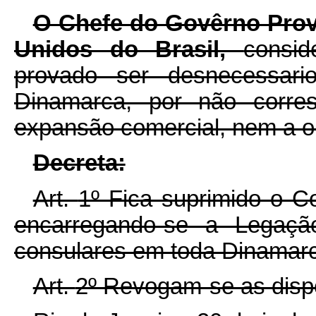
O Chefe do Govêrno Prov
Unidos do Brasil,
consid
provado ser desnecessar
Dinamarca, por não corre
expansão comercial, nem a ou
D
ecreta:
Art.
1º Fica suprimido o C
encarregando-se a Legaç
consulares em toda Dinamar
Art.
2º Revogam-se as dispo