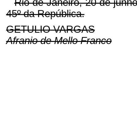
Rio de Janeiro, 20 de junh
45º da República.
GETULIO VARGAS
Afranio de Mello Franco