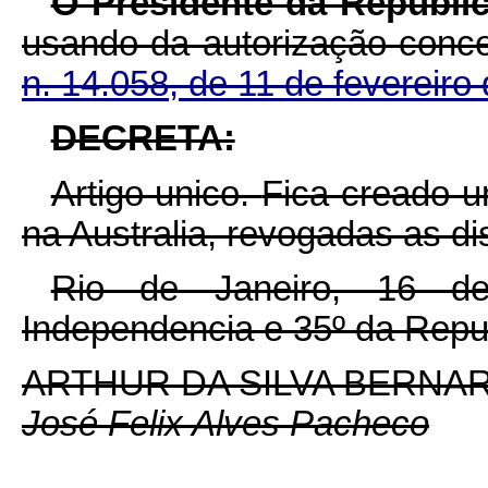
O Presidente da Republic
usando da autorização conc
n. 14.058, de 11 de fevereiro
DECRETA:
Artigo unico.
Fica creado 
na Australia, revogadas as di
Rio de Janeiro, 16 de
Independencia e 35º da Repu
ARTHUR DA SILVA BERNA
José Felix Alves Pacheco