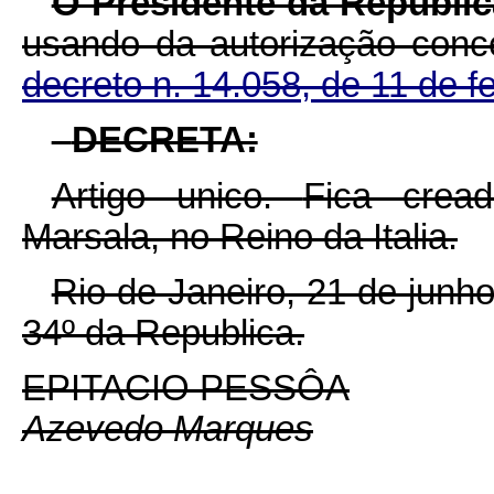
O Presidente da Republic
usando da autorização conc
decreto n. 14.058, de 11 de f
DECRETA:
Artigo unico.
Fica crea
Marsala, no Reino da Italia.
Rio de Janeiro, 21 de junh
34º da Republica.
EPITACIO PESSÔA
Azevedo Marques