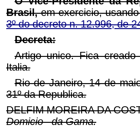
O Vice-Presidente da R
Brasil,
em exercicio, usando
3º do decreto n. 12.996, de 2
Decreta:
Artigo unico.
Fica creado
Italia.
Rio de Janeiro, 14 de mai
31º da Republica.
DELFIM MOREIRA DA COST
Domicio
da Gama.