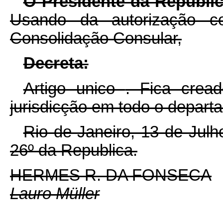
O Presidente da Republic
Usando da autorização c
Consolidação Consular,
Decreta:
Artigo unico
. Fica crea
jurisdicção em todo o depart
Rio de Janeiro, 13 de Jul
26º da Republica.
HERMES R. DA FONSECA
Lauro Müller