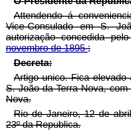
O Presidente da Republic
Attendendo á convenienc
Vice-Consulado em S. Jo
autorização concedida pel
novembro de 1895
;
Decreta:
Artigo unico.
Fica elevado
S. João da Terra Nova, com j
Nova.
Rio de Janeiro, 12 de abr
23º da Republica.