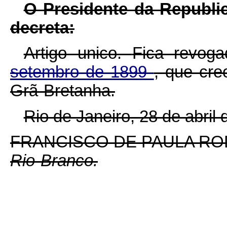
O Presidente da Republi
decreta:
Artigo unico.
Fica revog
setembro de 1899
, que cr
Grã-Bretanha.
Rio de Janeiro, 28 de abril
FRANCISCO DE PAULA RO
Rio-Branco.