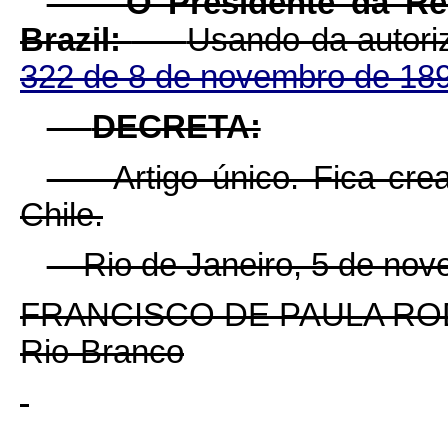
O Presidente da Re
Brazil:
Usando da autor
322 de 8 de novembro de 18
DECRETA:
Artigo único. Fica crea
Chile.
Rio de Janeiro, 5 de nove
FRANCISCO DE PAULA RO
Rio-Branco