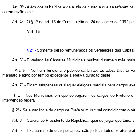
Art. 3º - Além dos subsídios e da ajuda de custo a que se referem os 
ou em razão dele.
Art. 4º - O § 2º do art. 16 da Constituição de 24 de janeiro de 1967 p
"Art. 16 - ............................................................................
..........................................................................................
§ 2º -
Somente serão remunerados os Vereadores das Capitais e
Art. 5º - É vedado às Câmaras Municipais realizar durante o mês mais
Art. 6º - Nenhum funcionário público da União, Estados, Distrito F
mandato eletivo por tempo excedente à efetiva duração deste.
Art. 7º - Ficam suspensas quaisquer eleições parciais para cargos exe
§ 1º - Nos Municípios em que se vagarem os cargos de Prefeito e Vi
intervenção federal.
§ 2º - Se a vacância do cargo de Prefeito municipal coincidir com o 
Art. 8º - Caberá ao Presidente da República, quando julgar oportuno, s
Art. 9º - Excluem-se de qualquer apreciação judicial todos os atos p