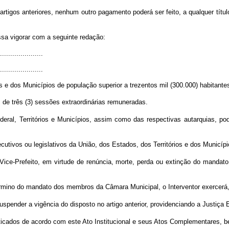
artigos anteriores, nenhum outro pagamento poderá ser feito, a qualquer títu
assa vigorar com a seguinte redação:
.....................
.....................
 dos Municípios de população superior a trezentos mil (300.000) habitantes, 
 de três (3) sessões extraordinárias remuneradas.
ederal, Territórios e Municípios, assim como das respectivas autarquias, pod
cutivos ou legislativos da União, dos Estados, dos Territórios e dos Municípi
ce-Prefeito, em virtude de renúncia, morte, perda ou extinção do mandato d
término do mandato dos membros da Câmara Municipal, o Interventor exercerá
uspender a vigência do disposto no artigo anterior, providenciando a Justiça 
raticados de acordo com este Ato Institucional e seus Atos Complementares, 