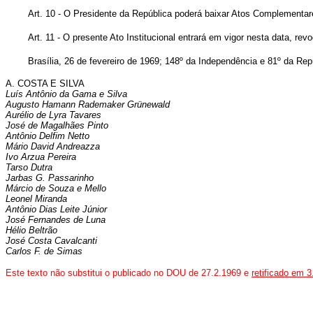
Art. 10 - O Presidente da República poderá baixar Atos Complementare
Art. 11 - O presente Ato Institucional entrará em vigor nesta data, re
Brasília, 26 de fevereiro de 1969; 148º da Independência e 81º da Rep
A. COSTA E SILVA
Luís Antônio da Gama e Silva
Augusto Hamann Rademaker Grünewald
Aurélio de Lyra Tavares
José de Magalhães Pinto
Antônio Delfim Netto
Mário David Andreazza
Ivo Arzua Pereira
Tarso Dutra
Jarbas G. Passarinho
Márcio de Souza e Mello
Leonel Miranda
Antônio Dias Leite Júnior
José Fernandes de Luna
Hélio Beltrão
José Costa Cavalcanti
Carlos F. de Simas
Este texto não substitui o publicado no DOU de 27.2.1969 e
retificado em 3