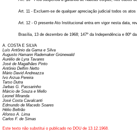
Art. 11 - Excluem-se de qualquer apreciação judicial todos os ato
Art. 12 - O presente Ato Institucional entra em vigor nesta data, 
Brasília, 13 de dezembro de 1968; 147º da Independência e 80º da
A. COSTA E SILVA
Luís Antônio da Gama e Silva
Augusto Hamann Rademaker Grünewald
Aurélio de Lyra Tavares
José de Magalhães Pinto
Antônio Delfim Netto
Mário David Andreazza
Ivo Arzua Pereira
Tarso Dutra
Jarbas G. Passarinho
Márcio de Souza e Mello
Leonel Miranda
José Costa Cavalcanti
Edmundo de Macedo Soares
Hélio Beltrão
Afonso A. Lima
Carlos F. de Simas
Este texto não substitui o publicado no DOU de 13.12.1968.