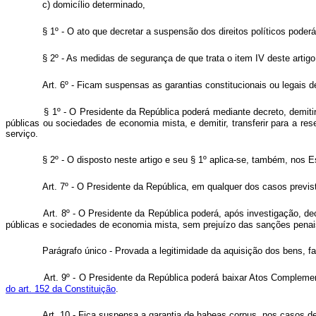
c) domicílio determinado,
§ 1º - O ato que decretar a suspensão dos direitos políticos pode
§ 2º - As medidas de segurança de que trata o item IV deste arti
Art. 6º - Ficam suspensas as garantias constitucionais ou legais d
§ 1º - O Presidente da República poderá mediante decreto, demiti
públicas ou sociedades de economia mista, e demitir, transferir para a r
serviço.
§ 2º - O disposto neste artigo e seu § 1º aplica-se, também, nos Es
Art. 7º - O Presidente da República, em qualquer dos casos previsto
Art. 8º - O Presidente da República poderá, após investigação, de
públicas e sociedades de economia mista, sem prejuízo das sanções p
Parágrafo único - Provada a legitimidade da aquisição dos bens, far
Art. 9º - O Presidente da República poderá baixar Atos Compleme
do art. 152 da Constituição
.
Art. 10 - Fica suspensa a garantia de habeas corpus, nos casos de