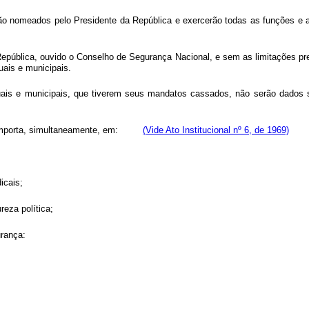
rão nomeados pelo Presidente da República e exercerão todas as funções e a
República, ouvido o Conselho de Segurança Nacional, e sem as limitações pre
uais e municipais.
duais e municipais, que tiverem seus mandatos cassados, não serão dados 
Ato, importa, simultaneamente, em:
(Vide Ato Institucional nº 6, de 1969)
icais;
reza política;
urança: