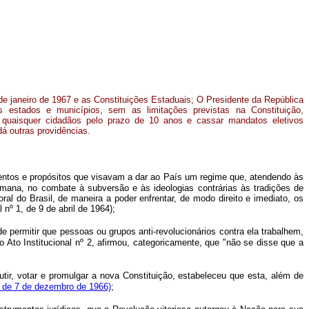
de janeiro de 1967 e as Constituições Estaduais; O Presidente da República
s estados e municípios, sem as limitações previstas na Constituição,
de quaisquer cidadãos pelo prazo de 10 anos e cassar mandatos eletivos
dá outras providências.
ntos e propósitos que visavam a dar ao País um regime que, atendendo às
umana, no combate à subversão e às ideologias contrárias às tradições de
al do Brasil, de maneira a poder enfrentar, de modo direito e imediato, os
nº 1, de 9 de abril de 1964);
ermitir que pessoas ou grupos anti-revolucionários contra ela trabalhem,
Ato Institucional nº 2, afirmou, categoricamente, que "não se disse que a
, votar e promulgar a nova Constituição, estabeleceu que esta, além de
4, de 7 de dezembro de 1966)
;