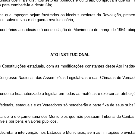
dos dos mais distintos setores políticos e culturais, comprovam que os ins
para combatê-la e destruí-la;
que impeçam sejam frustrados os ideais superiores da Revolução, preserv
os subversivos e de guerra revolucionária;
rários aos ideais e à consolidação do Movimento de março de 1964, obriga
ATO INSTITUCIONAL
as Constituições estaduais, com as modificações constantes deste Ato Instituc
 Congresso Nacional, das Assembléias Legislativas e das Câmaras de Vereado
ondente fica autorizado a legislar em todas as matérias e exercer as atribui
ederais, estaduais e os Vereadores só perceberão a parte fixa de seus subsí
inanceira e orçamentária dos Municípios que não possuam Tribunal de Contas
veis por bens e valores públicos.
 decretar a intervenção nos Estados e Municípios, sem as limitações prevista