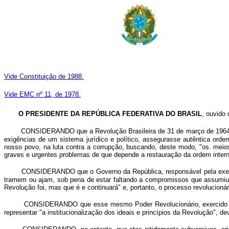
Vide Constituição de 1988.
Vide EMC nº 11, de 1978.
O PRESIDENTE DA REPÚBLICA
FEDERATIVA DO BRASIL
, ouvido
CONSIDERANDO que a Revolução Brasileira de 31 de março de 1964 te
exigências de um sistema jurídico e político, assegurasse autêntica ord
nosso povo, na luta contra a corrupção, buscando, deste modo, "os. meios 
graves e urgentes problemas de que depende a restauração da ordem interna e
CONSIDERANDO que o Governo da República, responsável pela execuçã
tramem ou ajam, sob pena de estar faltando a compromissos que assumiu co
Revolução foi, mas que é e continuará" e, portanto, o processo revolucion
CONSIDERANDO que esse mesmo Poder Revolucionário, exercido pelo
representar "a institucionalização dos ideais e princípios da Revolução", de