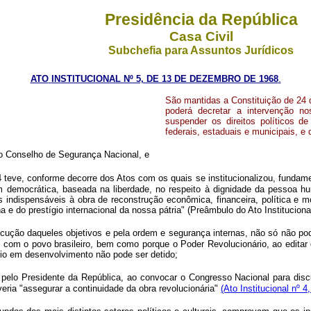
Presidência da República
Casa Civil
Subchefia para Assuntos Jurídicos
ATO
INSTITUCIONAL Nº 5, DE 13 DE DEZEMBRO DE 1968
.
São mantidas a Constituição de 24 
poderá decretar a intervenção no
suspender os direitos políticos 
federais, estaduais e municipais, e 
 o Conselho de Segurança Nacional, e
ve, conforme decorre dos Atos com os quais se institucionalizou, fundame
em democrática, baseada na liberdade, no respeito à dignidade da pessoa h
indispensáveis à obra de reconstrução econômica, financeira, política e mor
 do prestígio internacional da nossa pátria" (Preâmbulo do Ato Institucional 
o daqueles objetivos e pela ordem e segurança internas, não só não pode p
m o povo brasileiro, bem como porque o Poder Revolucionário, ao editar o 
ário em desenvolvimento não pode ser detido;
 Presidente da República, ao convocar o Congresso Nacional para discutir
veria "assegurar a continuidade da obra revolucionária"
(Ato Institucional nº 