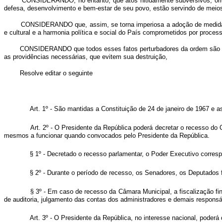
CONSIDERANDO, no entanto, que atos nitidamente subversivos, oriun
defesa, desenvolvimento e bem-estar de seu povo, estão servindo de meios 
CONSIDERANDO que, assim, se torna imperiosa a adoção de medidas 
e cultural e a harmonia política e social do País comprometidos por process
CONSIDERANDO que todos esses fatos perturbadores da ordem são cont
as providências necessárias, que evitem sua destruição,
Resolve editar o seguinte
Art. 1º - São mantidas a Constituição de 24 de janeiro de 1967 e 
Art. 2º - O Presidente da República poderá decretar o recesso do
mesmos a funcionar quando convocados pelo Presidente da República.
§ 1º - Decretado o recesso parlamentar, o Poder Executivo corresp
§ 2º - Durante o período de recesso, os Senadores, os Deputados f
§ 3º - Em caso de recesso da Câmara Municipal, a fiscalização f
de auditoria, julgamento das contas dos administradores e demais responsá
Art. 3º - O Presidente da República, no interesse nacional, poderá