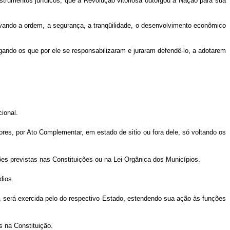
trumentos jurídicos, que a Revolução vitoriosa outorgou à Nação para sua
ando a ordem, a segurança, a tranqüilidade, o desenvolvimento econômico
ndo os que por ele se responsabilizaram e juraram defendê-lo, a adotarem
ional.
res, por Ato Complementar, em estado de sitio ou fora dele, só voltando os
ções previstas nas Constituições ou na Lei Orgânica dos Municípios.
dios.
, será exercida pelo do respectivo Estado, estendendo sua ação às funções
s na Constituição.