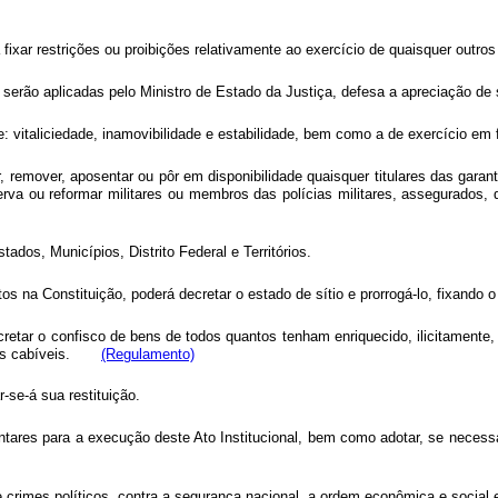
rá fixar restrições ou proibições relativamente ao exercício de quaisquer ou
go serão aplicadas pelo Ministro de Estado da Justiça, defesa a apreciaçã
e: vitaliciedade, inamovibilidade e estabilidade, bem como a de exercício em 
r, remover, aposentar ou pôr em disponibilidade quaisquer titulares das gara
eserva ou reformar militares ou membros das polícias militares, assegurados
tados, Municípios, Distrito Federal e Territórios.
s na Constituição, poderá decretar o estado de sítio e prorrogá-lo, fixando o
cretar o confisco de bens de todos quantos tenham enriquecido, ilicitamente,
enais cabíveis.
(Regulamento)
-se-á sua restituição.
ntares para a execução deste Ato Institucional, bem como adotar, se neces
 crimes políticos, contra a segurança nacional, a ordem econômica e social 