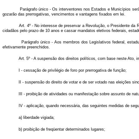
Parágrafo único - Os interventores nos Estados e Municípios se
gozarão das prerrogativas, vencimentos e vantagens fixados em lei.
Art. 4º - No interesse de preservar a Revolução, o Presidente da 
cidadãos pelo prazo de 10 anos e cassar mandatos eletivos federais, estad
Parágrafo único - Aos membros dos Legislativos federal, esta
efetivamente preenchidos.
Art. 5º - A suspensão dos direitos políticos, com base neste 
I - cessação de privilégio de foro por prerrogativa de função;
II - suspensão do direito de votar e de ser votado nas eleições sind
III - proibição de atividades ou manifestação sobre assunto de natu
IV - aplicação, quando necessária, das seguintes medidas de seg
a) liberdade vigiada;
b) proibição de freqüentar determinados lugares;