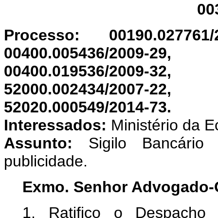
00
Processo:
00190.027761
00400.005436/2009-2
00400.019536/2009-3
52000.002434/2007-22
52020.000549/2014-73.
Interessados:
Ministério da 
Assunto:
Sigilo Bancário
publicidade.
Exmo. Senhor Advogado-G
1. Ratifico o Despacho 