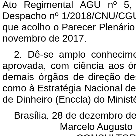
Ato
Regimental
AGU nº 5,
Despacho nº 1/2018/CNU/CGU/
que
acolho
o
Parecer
Plenário
novembro
de
2017.
2. Dê-se amplo conhecime
aprovada, com ciência aos
ó
demais órgãos de
direção
de
como à Estratégia Nacional 
de Dinheiro (Enccla) do Minist
Brasília, 28 de dezembro d
Marcelo Augusto