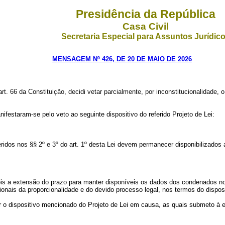
Presidência da República
Casa Civil
Secretaria Especial para Assuntos Jurídic
MENSAGEM Nº 426, DE 20 DE MAIO DE 2026
t. 66 da Constituição, decidi vetar parcialmente,
por inconstitucionalidade
, 
festaram-se pelo veto ao seguinte dispositivo do referido Projeto de Lei:
ridos nos §§ 2º e 3º do art. 1º desta Lei devem permanecer disponibilizados 
, pois a extensão do prazo para manter disponíveis os dados dos condenados 
ionais da proporcionalidade e do devido processo legal, nos termos do dispost
r o dispositivo mencionado do Projeto de Lei em causa, as quais submeto à