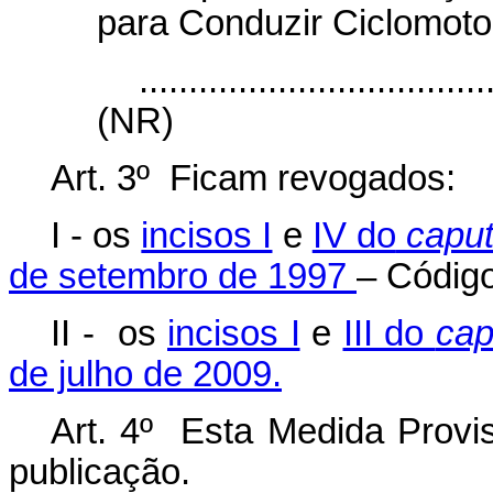
para Conduzir Ciclomot
...................................
(NR)
Art. 3º Ficam revogados:
I - os
incisos I
e
IV do
capu
de setembro de 1997
– Código
II - os
incisos I
e
III do
cap
de julho de 2009.
Art. 4º Esta Medida Provis
publicação.