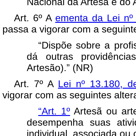
Nacional da Artesã e do 
Art. 6º A
ementa da Lei nº
passa a vigorar com a seguint
“Dispõe sobre a profi
dá outras providência
Artesão).” (NR)
Art. 7º A
Lei nº 13.180, 
vigorar com as seguintes alter
“Art. 1º
Artesã ou art
desempenha suas ativi
individual, associada ou