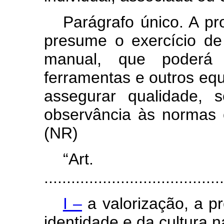
Parágrafo único. A pr
presume o exercício de
manual, que poderá
ferramentas e outros eq
assegurar qualidade, 
observância às normas of
(NR)
“Ar
........................................
I –
a valorização, a p
identidade e da cultura n