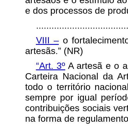
artesãos e o estímulo a
e dos processos de prod
...................................
VIII –
o fortaleciment
artesãs.” (NR)
“Art. 3º
A artesã e o a
Carteira Nacional da Ar
todo o território naciona
sempre por igual perío
contribuições sociais ver
na forma de regulamento