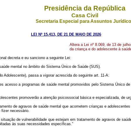
Presidência da República
Casa Civil
Secretaria Especial para Assuntos Jurídic
LEI Nº 15.413, DE 21 DE MAIO DE 2026
Altera a Lei nº 8.069, de 13 de julh
da criança e do adolescente à saúd
al decreta e eu sanciono a seguinte Lei:
 à saúde mental no âmbito do Sistema Único de Saúde (SUS).
o Adolescente), passa a vigorar acrescida do seguinte art. 11-A:
tes acesso a programas de saúde mental promovidos pelo Sistema Único de
lescentes promoverão a atenção psicossocial básica e especializada, de urg
atamento de agravos de saúde mental que acometem crianças e adolescentes
fizer necessário.
situação de vulnerabilidade que estejam em tratamento de agravos de saúde
oltadas às suas necessidades específicas.”