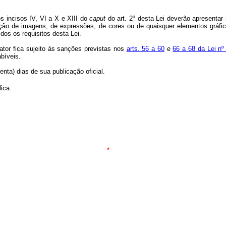
s incisos IV, VI a X e XIII do
caput
do art. 2º desta Lei deverão apresentar
ilização de imagens, de expressões, de cores ou de quaisquer elementos gráf
os os requisitos desta Lei.
ator fica sujeito às sanções previstas nos
arts. 56 a 60
e
66 a 68 da Lei nº
abíveis.
enta) dias de sua publicação oficial
.
ica.
*