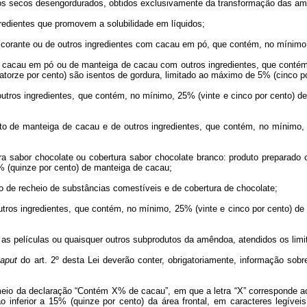
idos secos desengordurados, obtidos exclusivamente da transformação das a
redientes que promovem a solubilidade em líquidos;
lcorante ou de outros ingredientes com cacau em pó, que contém, no mínimo, 
e cacau em pó ou de manteiga de cacau com outros ingredientes, que contém, 
orze por cento) são isentos de gordura, limitado ao máximo de 5% (cinco por
utros ingredientes, que contém, no mínimo, 25% (vinte e cinco por cento) de 
to de manteiga de cacau e de outros ingredientes, que contém, no mínimo,
ra sabor chocolate ou cobertura sabor chocolate branco: produto preparado c
% (quinze por cento) de manteiga de cacau;
 de recheio de substâncias comestíveis e de cobertura de chocolate;
tros ingredientes, que contém, no mínimo, 25% (vinte e cinco por cento) de
 as películas ou quaisquer outros subprodutos da amêndoa, atendidos os lim
aput
do art. 2º desta Lei deverão conter, obrigatoriamente, informação so
meio da declaração “Contém X% de cacau”, em que a letra “X” corresponde ao
 inferior a 15% (quinze por cento) da área frontal, em caracteres legívei