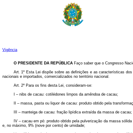
Vigência
O PRESIDENTE DA REPÚBLICA
Faço saber que o Congresso Nacion
Art. 1º Esta Lei dispõe sobre as definições e as características d
nacionais e importados, comercializados no território nacional.
Art. 2º Para os fins desta Lei, consideram-se:
I – nibs de cacau: cotilédones limpos da amêndoa de cacau;
II – massa, pasta ou liquor de cacau: produto obtido pela transfo
III – manteiga de cacau: fração lipídica extraída da massa de cacau;
IV – cacau em pó: produto obtido pela pulverização da massa sólid
e, no máximo, 9% (nove por cento) de umidade;