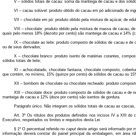
V – sólidos totais de cacau: soma da manteiga de cacau e dos sól
VI – cacau solúvel: produto obtido do cacau em pó adicionado de ing
VII – chocolate em pó: produto obtido pela mistura de açúcar, de edu
VIII – chocolate: produto obtido pela mistura de massa de cacau, d
quais pelo menos 18% (dezoito por cento) são manteiga de cacau e 14% (cat
IX – chocolate ao leite: produto composto de sólidos de cacau e de o
ou de seus derivados;
X – chocolate branco: produto isento de matérias corantes, compos
sólidos totais de leite;
XI – achocolatado, chocolate fantasia, chocolate composto, cobertu
que contém, no mínimo, 15% (quinze por cento) de sólidos de cacau ou 15
XII – bombom de chocolate ou chocolate recheado: produto composto
XIII – chocolate doce: produto composto de sólidos de cacau e de ou
manteiga de cacau e 12% (doze por cento) são isentos de gordura.
Parágrafo único. Não integram os sólidos totais de cacau as cascas,
Art. 3º Os rótulos dos produtos definidos nos incisos IV a XIII do
c
Executivo, respeitados os limites e requisitos desta Lei.
§ 1º O percentual referido no
caput
deste artigo será informado por 
informação deverá constar do painel principal da embalagem, em área não