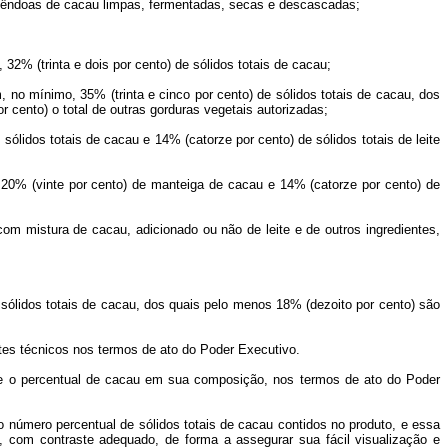
mêndoas de cacau limpas, fermentadas, secas e descascadas;
32% (trinta e dois por cento) de sólidos totais de cacau;
no mínimo, 35% (trinta e cinco por cento) de sólidos totais de cacau, dos
 cento) o total de outras gorduras vegetais autorizadas;
sólidos totais de cacau e 14% (catorze por cento) de sólidos totais de leite
 20% (vinte por cento) de manteiga de cacau e 14% (catorze por cento) de
om mistura de cacau, adicionado ou não de leite e de outros ingredientes,
 sólidos totais de cacau, dos quais pelo menos 18% (dezoito por cento) são
ites técnicos nos termos de ato do Poder Executivo.
bre o percentual de cacau em sua composição, nos termos de ato do Poder
 número percentual de sólidos totais de cacau contidos no produto, e essa
s, com contraste adequado, de forma a assegurar sua fácil visualização e