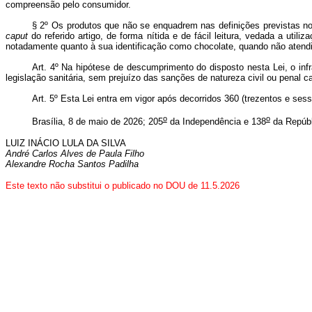
compreensão pelo consumidor.
§ 2º Os produtos que não se enquadrem nas definições previstas no
caput
do referido artigo, de forma nítida e de fácil leitura, vedada a ut
notadamente quanto à sua identificação como chocolate, quando não atendid
Art. 4º Na hipótese de descumprimento do disposto nesta Lei, o infr
legislação sanitária, sem prejuízo das sanções de natureza civil ou penal c
Art. 5º Esta Lei entra em vigor após decorridos 360 (trezentos e sess
o
o
Brasília, 8 de maio de 2026; 205
da Independência e 138
da Repúbl
LUIZ INÁCIO LULA DA SILVA
André Carlos Alves de Paula Filho
Alexandre Rocha Santos Padilha
Este texto não substitui o publicado no DOU de 11.5.2026