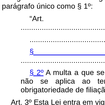
parágrafo único como § 1º:
“Ar
........................................
...................................
§
........................................
§ 2º
A multa a que se 
não se aplica ao tem
obrigatoriedade de filiaç
Art. 3º Esta Lei entra em vi