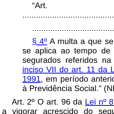
“Art
........................................
...................................
§ 4º
A multa a que se 
se aplica ao tempo de a
segurados referidos n
inciso VII do art. 11 da 
1991
, em período anterio
à Previdência Social.” (
Art. 2º O art. 96 da
Lei nº 
a vigorar acrescido do seg