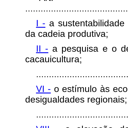
........................................
I -
a sustentabilidade
da cadeia produtiva;
II -
a pesquisa e o de
cacauicultura;
...................................
VI -
o estímulo às eco
desigualdades regionais;
...................................