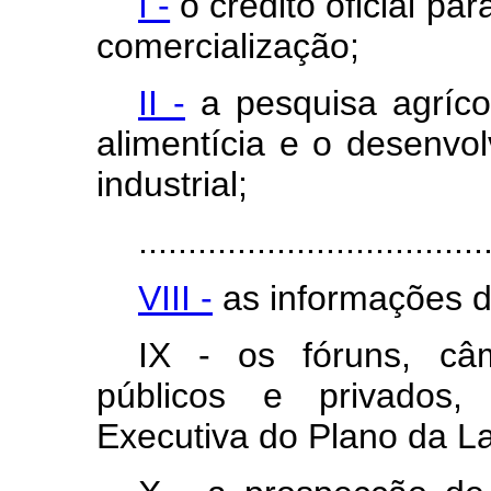
I -
o crédito oficial par
comercialização;
II -
a pesquisa agrícol
alimentícia e o desenvol
industrial;
...................................
VIII -
as informações 
IX - os fóruns, câm
públicos e privados,
Executiva do Plano da L