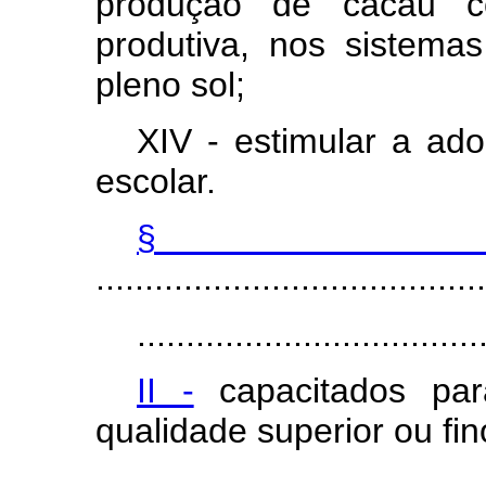
produção de cacau c
produtiva, nos sistemas
pleno sol;
XIV - estimular a ad
escolar.
§
........................................
...................................
II -
capacitados pa
qualidade superior ou fin