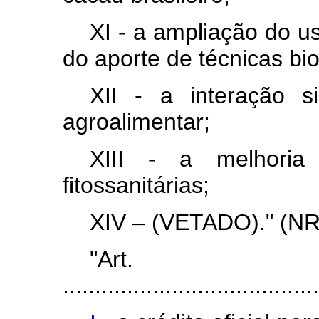
XI - a ampliação do u
do aporte de técnicas bi
XII - a interação s
agroalimentar;
XIII - a melhoria 
fitossanitárias;
XIV – (VETADO)." (NR
"Ar
........................................