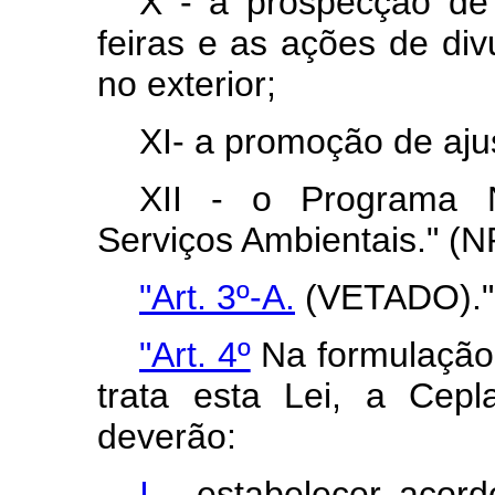
X - a prospecção de
feiras e as ações de div
no exterior;
XI- a promoção de aju
XII - o Programa 
Serviços Ambientais." (N
"Art. 3º-A.
(VETADO)."
"Art. 4º
Na formulação 
trata esta Lei, a Cep
deverão:
I -
estabelecer acord