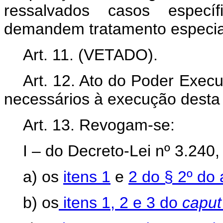
ressalvados casos específ
demandem tratamento especia
Art. 11. (VETADO).
Art. 12. Ato do Poder Exec
necessários à execução desta 
Art. 13. Revogam-se:
I – do Decreto-Lei nº 3.240
a) os
itens 1
e
2 do § 2º do a
b) os
itens 1, 2 e 3 do
capu