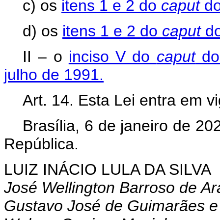
c) os
itens 1 e 2 do
caput
do 
d) os
itens 1 e 2 do
caput
do
II – o
inciso V do
caput
do 
julho de 1991.
Art. 14. Esta Lei entra em v
Brasília, 6 de janeiro de 2
República.
LUIZ INÁCIO LULA DA SILVA
José Wellington Barroso de Ar
Gustavo José de Guimarães e