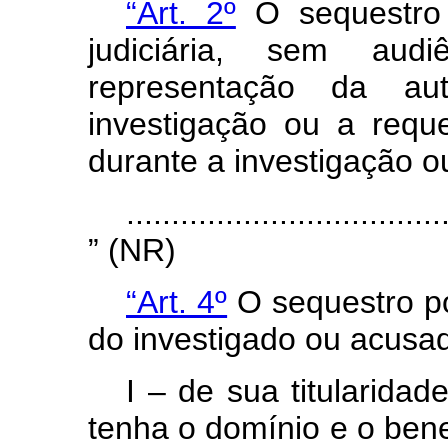
“Art. 2º
O sequestro 
judiciária, sem aud
representação da aut
investigação ou a reque
durante a investigação o
...................................
” (NR)
“Art. 4º
O sequestro po
do investigado ou acus
I – de sua titularida
tenha o domínio e o benef