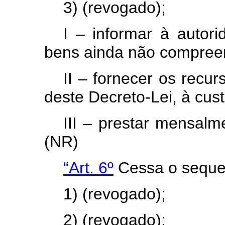
3) (revogado);
I – informar à autori
bens ainda não compreen
II – fornecer os recur
deste Decreto-Lei, à cus
III – prestar mensalm
(NR)
“Art. 6º
Cessa o seques
1) (revogado);
2) (revogado);