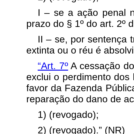
I – se a ação penal n
prazo do § 1º do art. 2º 
II – se, por sentença 
extinta ou o réu é absolv
“Art. 7º
A cessação do
exclui o perdimento dos 
favor da Fazenda Pública 
reparação do dano de aco
1) (revogado);
2) (revogado).” (NR)