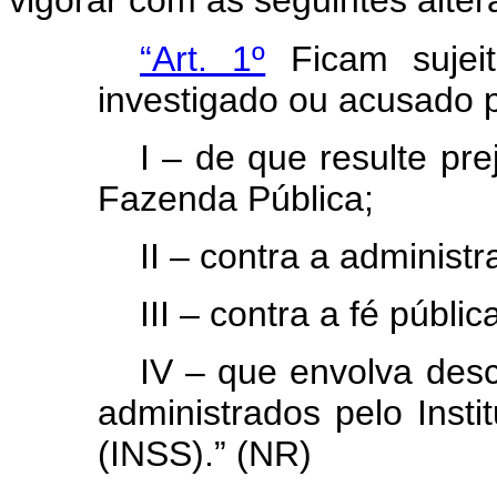
vigorar com as seguintes alter
“Art. 1º
Ficam sujei
investigado ou acusado p
I – de que resulte prej
Fazenda Pública;
II – contra a administr
III – contra a fé públic
IV – que envolva desc
administrados pelo Insti
(INSS).” (NR)