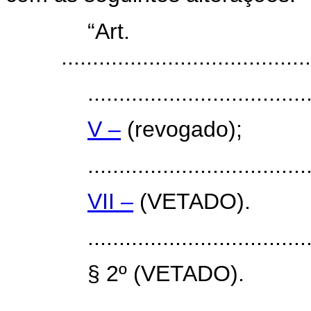
“Art
........................................
...................................
V –
(revogado);
...................................
VII –
(VETADO).
...................................
§ 2º (VETADO).
...................................