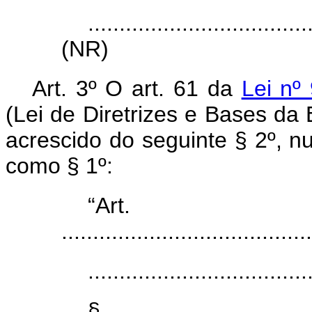
...................................
(NR)
Art. 3º O art. 61 da
Lei nº
(Lei de Diretrizes e Bases da
acrescido do seguinte § 2º, n
como § 1º:
“Ar
........................................
...................................
§