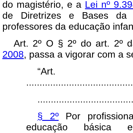
do magistério, e a
Lei nº 9.3
de Diretrizes e Bases da E
professores da educação infant
Art. 2º O § 2º do art. 2º
2008
, passa a vigorar com a s
“Ar
........................................
...................................
§ 2º
Por profissiona
educação básica e