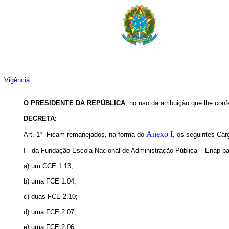
Vigência
O PRESIDENTE DA REPÚBLICA
, no uso da atribuição que lhe conf
DECRETA
:
Anexo I
Art. 1º Ficam remanejados, na forma do
, os seguintes Ca
I - da Fundação Escola Nacional de Administração Pública – Enap pa
a) um CCE 1.13;
b) uma FCE 1.04;
c) duas FCE 2.10;
d) uma FCE 2.07;
e) uma FCE 2.06;