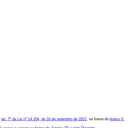
o
art. 7º da Lei nº 14.204, de 16 de setembro de 2021
, na forma do
Anexo II.
0
Anexo III a este Decreto