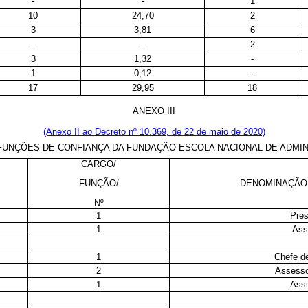
-
-
1
10
24,70
2
3
3,81
6
-
-
2
3
1,32
-
1
0,12
-
17
29,95
18
ANEXO III
(Anexo II ao Decreto nº 10.369, de 22 de maio de 2020)
UNÇÕES DE CONFIANÇA DA FUNDAÇÃO ESCOLA NACIONAL DE ADMIN
CARGO/
DENOMINAÇÃO
FUNÇÃO/
Nº
1
Pres
1
Ass
1
Chefe d
2
Assesso
1
Assi