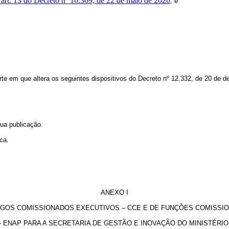
do art. 13 do Decreto nº 10.369, de 22 de maio de 2020
; e
arte em que altera os seguintes dispositivos do Decreto nº 12.332, de 20 de 
sua publicação.
ca.
ANEXO I
OS COMISSIONADOS EXECUTIVOS – CCE E DE FUNÇÕES COMISSIO
– ENAP PARA A SECRETARIA DE GESTÃO E INOVAÇÃO DO MINISTÉRI