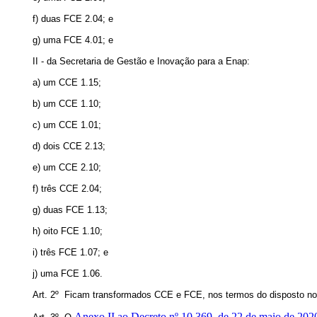
f) duas FCE 2.04; e
g) uma FCE 4.01; e
II - da Secretaria de Gestão e Inovação para a Enap:
a) um CCE 1.15;
b) um CCE 1.10;
c) um CCE 1.01;
d) dois CCE 2.13;
e) um CCE 2.10;
f) três CCE 2.04;
g) duas FCE 1.13;
h) oito FCE 1.10;
i) três FCE 1.07; e
j) uma FCE 1.06.
Art. 2º Ficam transformados CCE e FCE, nos termos do disposto n
Anexo II ao Decreto nº 10.369, de 22 de maio de 202