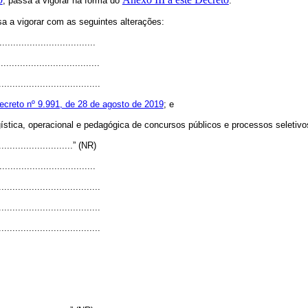
, passa a vigorar na forma do
.
sa a vigorar com as seguintes alterações:
..................................
....................................
.....................................
Decreto nº 9.991, de 28 de agosto de 2019
; e
ística, operacional e pedagógica de concursos públicos e processos seletivos 
.............................” (NR)
..................................
.....................................
.....................................
.....................................