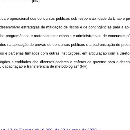
............................” (NR)
:
stica e operacional dos concursos públicos sob responsabilidade da Enap e pr
e desenvolver estratégias de mitigação de riscos e de contingências para a ap
dos programáticos e materiais instrucionais e administrativos de concursos pú
idos na aplicação de provas de concursos públicos e a padronização de proc
ios e parcerias firmados com outras instituições, em articulação com a Direto
l a órgãos e entidades dos diversos poderes e esferas de governo para o des
o, capacitação e transferência de metodologias” (NR)