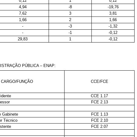
0,12
1
0,12
4,94
-8
-19,76
7,62
3
3,81
1,66
2
1,66
-
-3
-1,32
-
-1
-0,12
29,83
1
-0,12
ISTRAÇÃO PÚBLICA – ENAP:
 CARGO/FUNÇÃO
CCE/FCE
idente
CCE 1.17
essor
FCE 2.13
e Gabinete
FCE 1.13
r Técnico
FCE 2.10
stente
FCE 2.07