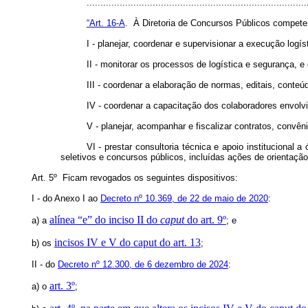
..............................................................................
“Art. 16-A
. À Diretoria de Concursos Públicos compete
I - planejar, coordenar e supervisionar a execução logí
II - monitorar os processos de logística e segurança, 
III - coordenar a elaboração de normas, editais, conteú
IV - coordenar a capacitação dos colaboradores envolv
V - planejar, acompanhar e fiscalizar contratos, convên
VI - prestar consultoria técnica e apoio instituciona
seletivos e concursos públicos, incluídas ações de orientaçã
Art. 5º Ficam revogados os seguintes dispositivos:
I - do Anexo I ao
Decreto nº 10.369, de 22 de maio de 2020
:
alínea “e” do inciso II do
caput
do art. 9º
a) a
; e
incisos IV e V do caput do art. 13
b) os
;
II - do
Decreto nº 12.300, de 6 dezembro de 2024
:
art. 3º
a) o
;