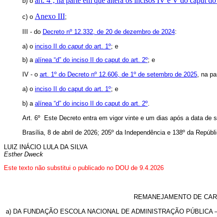
art. 4º, na parte em que altera os incisos IV e V do caput 
b) o
Anexo III
c) o
;
III - do
Decreto nº 12.332, de 20 de dezembro de 2024
:
a) o
inciso II do
caput
do art. 1º
; e
b) a
alínea “d” do inciso II do caput do art. 2º
; e
IV - o
art. 1º do Decreto nº 12.606, de 1º de setembro de 2025
, na p
a) o
inciso II do caput do art. 1º
; e
b) a
alínea “d” do inciso II do caput do art. 2º
.
Art. 6º Este Decreto entra em vigor vinte e um dias após a data de 
Brasília, 8 de abril de 2026; 205º da Independência e 138º da Repúbli
LUIZ INÁCIO LULA DA SILVA
Esther Dweck
Este texto não substitui o publicado no DOU de 9.4.2026
REMANEJAMENTO DE CARG
a) DA FUNDAÇÃO ESCOLA NACIONAL DE ADMINISTRAÇÃO PÚBLICA 