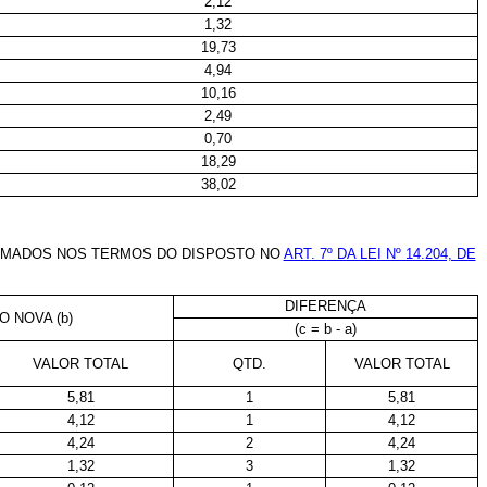
2,12
1,32
19,73
4,94
10,16
2,49
0,70
18,29
38,02
ORMADOS NOS TERMOS DO DISPOSTO NO
ART. 7º DA LEI Nº 14.204, DE
DIFERENÇA
O NOVA (b)
(c = b - a)
VALOR TOTAL
QTD.
VALOR TOTAL
5,81
1
5,81
4,12
1
4,12
4,24
2
4,24
1,32
3
1,32