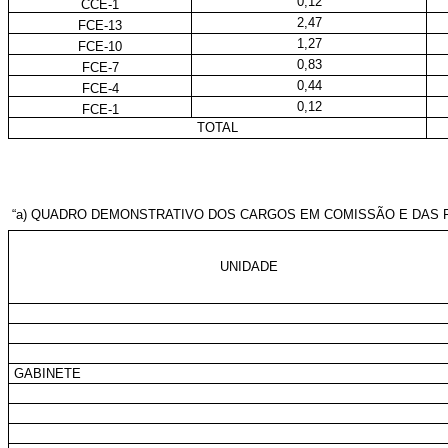
0,12
CCE-1
2,47
FCE-13
1,27
FCE-10
0,83
FCE-7
0,44
FCE-4
0,12
FCE-1
TOTAL
“a) QUADRO DEMONSTRATIVO DOS CARGOS EM COMISSÃO E DAS F
UNIDADE
GABINETE