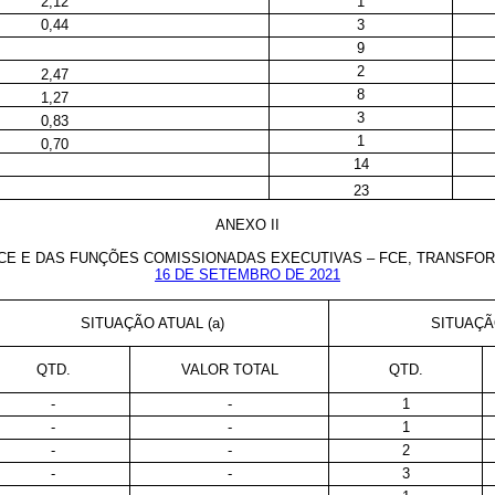
2,12
1
0,44
3
9
2
2,47
8
1,27
3
0,83
1
0,70
14
23
ANEXO II
CE E DAS FUNÇÕES COMISSIONADAS EXECUTIVAS – FCE, TRANSF
16 DE SETEMBRO DE 2021
SITUAÇÃO ATUAL (a)
SITUAÇÃ
QTD.
VALOR TOTAL
QTD.
-
-
1
-
-
1
-
-
2
-
-
3