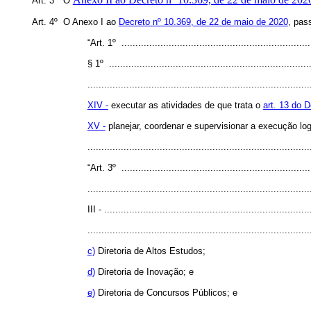
Art. 3º O
Art. 4º O Anexo I ao
Decreto nº 10.369, de 22 de maio de 2020
, pas
“Art. 1º .....................................................................
§ 1º .........................................................................
................................................................................
XIV -
executar as atividades de que trata o
art. 13 do 
XV -
planejar, coordenar e supervisionar a execução log
..............................................................................
“Art. 3º .....................................................................
................................................................................
III - ..........................................................................
................................................................................
c)
Diretoria de Altos Estudos;
d)
Diretoria de Inovação; e
e)
Diretoria de Concursos Públicos; e