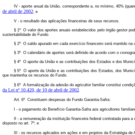
IV - aporte anual da União, correspondente a, no mínimo, 40% (quare
de abril de 2002
; e
V - o resultado das aplicações financeiras de seus recursos.
§ 1º O valor dos aportes anuais estabelecidos pelo órgão gestor pode
sustentabilidade do Fundo.
§ 2º O saldo apurado em cada exercício financeiro será mantido na co
§ 3º O calendário de aportes será definido de acordo com o cronogra
§ 4º O aporte da União e as contribuições dos Estados e dos Municíp
§ 5º O aporte da União e as contribuições dos Estados, dos Municípi
que mantenha os recursos do Fundo.
§ 6º A formalização da adesão do agricultor familiar constitui condi
da Lei nº 10.420, de 10 de abril de 2002
.
Art. 6º Constituem despesas do Fundo Garantia-Safra:
I - o pagamento do Benefício Garantia-Safra aos agricultores famili
II - a remuneração da instituição financeira federal contratada para
disposto no art. 7º; e
III - os recursos aplicados em ações e em projetos da Estratégia de 