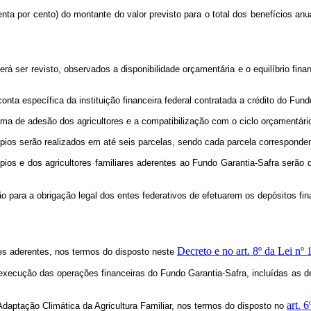
nta por cento) do montante do valor previsto para o total dos benefícios an
rá ser revisto, observados a disponibilidade orçamentária e o equilíbrio fin
nta específica da instituição financeira federal contratada a crédito do Fund
ma de adesão dos agricultores e a compatibilização com o ciclo orçamentário
ios serão realizados em até seis parcelas, sendo cada parcela correspondent
os e dos agricultores familiares aderentes ao Fundo Garantia-Safra serão de
ção para a obrigação legal dos entes federativos de efetuarem os depósitos f
Decreto e no art. 8º da Lei nº 
ares aderentes, nos termos do disposto neste
 a execução das operações financeiras do Fundo Garantia-Safra, incluídas as 
art. 
Adaptação Climática da Agricultura Familiar, nos termos do disposto no