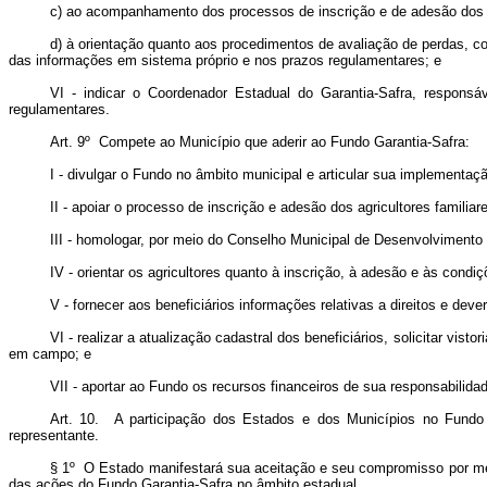
c) ao acompanhamento dos processos de inscrição e de adesão dos ag
d) à orientação quanto aos procedimentos de avaliação de perdas, co
das informações em sistema próprio e nos prazos regulamentares; e
VI - indicar o Coordenador Estadual do Garantia-Safra, respon
regulamentares.
Art. 9º Compete ao Município que aderir ao Fundo Garantia-Safra:
I - divulgar o Fundo no âmbito municipal e articular sua implementaç
II - apoiar o processo de inscrição e adesão dos agricultores famili
III - homologar, por meio do Conselho Municipal de Desenvolvimento R
IV - orientar os agricultores quanto à inscrição, à adesão e às condi
V - fornecer aos beneficiários informações relativas a direitos e de
VI - realizar a atualização cadastral dos beneficiários, solicitar vis
em campo; e
VII - aportar ao Fundo os recursos financeiros de sua responsabilid
Art. 10. A participação dos Estados e dos Municípios no Fundo 
representante.
§ 1º O Estado manifestará sua aceitação e seu compromisso por mei
das ações do Fundo
Garantia-Safra
no âmbito estadual.