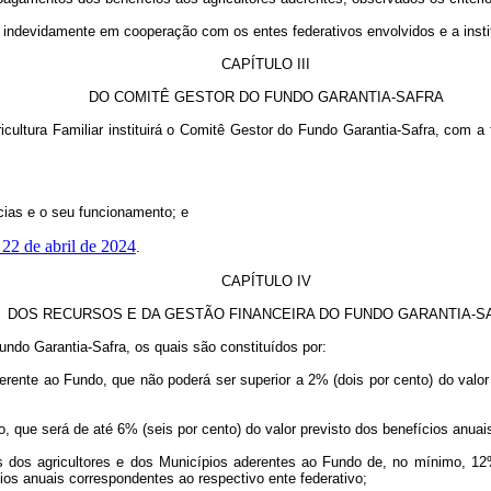
 indevidamente em cooperação com os entes federativos envolvidos e a institu
CAPÍTULO III
DO COMITÊ GESTOR DO FUNDO GARANTIA-SAFRA
ultura Familiar instituirá o Comitê Gestor do Fundo Garantia-Safra, com a fi
cias e o seu funcionamento; e
 22 de abril de 2024
.
CAPÍTULO IV
DOS RECURSOS E DA GESTÃO FINANCEIRA DO FUNDO GARANTIA-S
ndo Garantia-Safra, os quais são constituídos por:
 aderente ao Fundo, que não poderá ser superior a 2% (dois por cento) do valo
, que será de até 6% (seis por cento) do valor previsto dos benefícios anua
ções dos agricultores e dos Municípios aderentes ao Fundo de, no mínimo, 1
cios anuais correspondentes ao respectivo ente federativo;