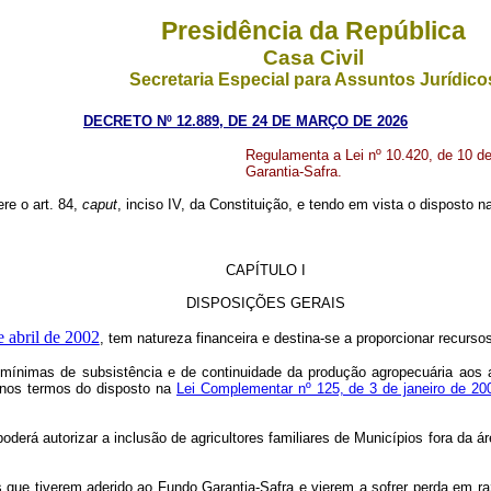
Presidência da República
Casa Civil
Secretaria Especial para Assuntos Jurídico
DECRETO Nº 12.889, DE 24 DE MARÇO DE 2026
Regulamenta a Lei nº 10.420, de 10 de 
Garantia-Safra.
ere o art. 84,
caput
, inciso IV, da Constituição, e tendo em vista o disposto na
CAPÍTULO I
DISPOSIÇÕES GERAIS
e abril de 2002
, tem natureza financeira e destina-se a proporcionar recurs
mínimas de subsistência e de continuidade da produção agropecuária aos ag
 nos termos do disposto na
Lei Complementar nº 125, de 3 de janeiro de 20
oderá autorizar a inclusão de agricultores familiares de Municípios fora da á
es que tiverem aderido ao Fund
o Garantia-Safra e vierem a so
frer perda em r