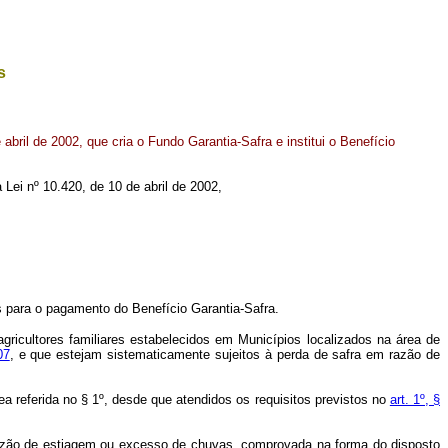
s
abril de 2002, que cria o Fundo Garantia-Safra e institui o Benefício
 Lei nº 10.420, de 10 de abril de 2002,
os para o pagamento do Benefício Garantia-Safra.
ricultores familiares estabelecidos em Municípios localizados na área de
07
, e que estejam sistematicamente sujeitos à perda de safra em razão de
rea referida no § 1º, desde que atendidos os requisitos previstos no
art. 1º, §
azão de estiagem ou excesso de chuvas, comprovada na forma do disposto