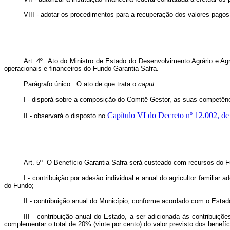
VIII - adotar os procedimentos para a recuperação dos valores pagos
Art. 4º Ato do Ministro de Estado do Desenvolvimento Agrário e Agric
operacionais e financeiros do Fundo Garantia-Safra.
Parágrafo único. O ato de que trata o
caput
:
I - disporá sobre a composição do Comitê Gestor, as suas competên
Capítulo VI do Decreto nº 12.002, de
II - observará o disposto no
Art. 5º O Benefício Garantia-Safra será custeado com recursos do Fu
I - contribuição por adesão individual e anual do agricultor familiar
do Fundo;
II - contribuição anual do Município, conforme acordado com o Estado
III - contribuição anual do Estado, a ser adicionada às contribui
complementar o total de 20% (vinte por cento) do valor previsto dos benefí