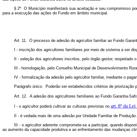
§ 2º O Município manifestará sua aceitação e seu compromisso por 
para a execução das ações do Fundo em âmbito municipal.
Art. 11. O processo de adesão do agricultor familiar ao Fundo Garant
I - inscrição dos agricultores familiares por meio de sistema a ser dis
II - seleção dos agricultores inscritos, pelo órgão gestor, respeitado
III - homologação, pelo Conselho Municipal de Desenvolvimento Rural 
IV - formalização da adesão pelo agricultor familiar, mediante o pagam
Parágrafo único. Poderão ser estabelecidos
critérios de priorização 
Art. 12. A adesão dos agricultores familiares ao Fundo Garantia-Sa
art. 8º da Lei
I - o agricultor poderá cultivar as culturas previstas no
II - é vedada mais de uma adesão por Unidade Familiar de Produção 
III - o agricultor aderente compromete-se a participar, quando disp
ao aumento da capacidade produtiva e ao enfrentamento das mudanças cli