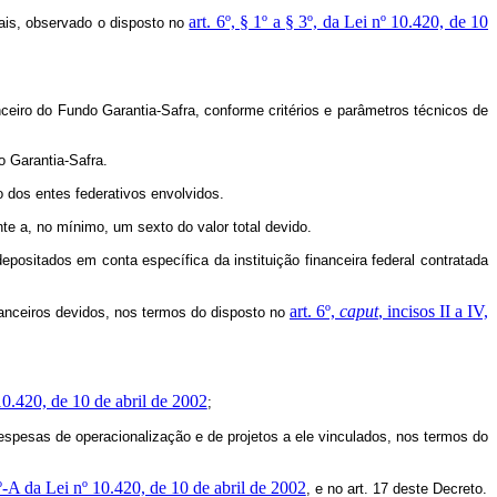
art. 6º, § 1º a § 3º, da Lei nº 10.420, de 10
uais, observado o disposto no
anceiro do Fundo Garantia-Safra, conforme critérios e parâmetros técnicos de
o Garantia-Safra.
 dos entes federativos envolvidos.
e a, no mínimo, um sexto do valor total devido.
positados em conta específica da instituição financeira federal contratada
art. 6º,
caput
, incisos II a IV,
inanceiros devidos, nos termos do disposto no
10.420, de 10 de abril de 2002
;
despesas de operacionalização e de projetos a ele vinculados, nos termos do
6º-A da Lei nº 10.420, de 10 de abril de 2002
, e no art. 17 deste Decreto.