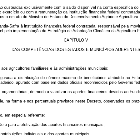
o custeadas exclusivamente com o saldo disponível na conta específica do Fu
xercício ou com a remuneração da instituição financeira federal contratada, 
osto em ato do Ministro de Estado do Desenvolvimento Agrário e Agricultura F
tia-Safra à instituição financeira federal contratada, responsável pela mov
vel pela implementação da Estratégia de Adaptação Climática da Agricultura Fa
CAPÍTULO V
DAS COMPETÊNCIAS DOS ESTADOS E MUNICÍPIOS ADERENTE
aos agricultores familiares e às administrações municipais;
segurada a distribuição do número máximo de beneficiários atribuído ao E
o aderido, apurado com base em dados oficiais reconhecidos pelo Governo fed
 orçamentárias, de modo a viabilizar os aportes financeiros devidos ao Fund
ade, na forma e nos percentuais previstos neste Decreto, observados os pr
o, em especial referente:
 e para a efetivação dos aportes financeiros municipais;
ntribuições individuais e dos aportes municipais;