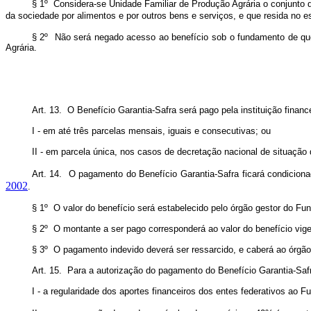
§ 1º Considera-se Unidade Familiar de Produção Agrária o conjunto d
da sociedade por alimentos e por outros bens e serviços, e que resida no e
§ 2º Não será negado acesso ao benefício sob o fundamento de que 
Agrária.
Art. 13. O Benefício Garantia-Safra será pago pela instituição finance
I - em até três parcelas mensais, iguais e consecutivas; ou
II - em parcela única, nos casos de decretação nacional de situaçã
Art. 14. O pagamento do Benefício Garantia-Safra ficará condicion
2002
.
§ 1º O valor do benefício será estabelecido pelo órgão gestor do Fu
§ 2º O montante a ser pago corresponderá ao valor do benefício vige
§ 3º O pagamento indevido deverá ser ressarcido, e caberá ao órgão 
Art. 15. Para a autorização do pagamento do Benefício Garantia-Safra
I - a regularidade dos aportes financeiros dos entes federativos ao F