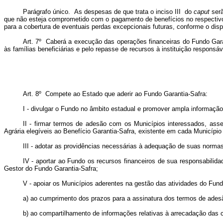
Parágrafo único. As despesas de que trata o inciso III do
caput
serã
que não esteja comprometido com o pagamento de benefícios no respectivo e
para a cobertura de eventuais perdas excepcionais futuras, conforme o disp
Art. 7º Caberá a execução das operações financeiras do Fundo Garan
às famílias beneficiárias e pelo repasse de recursos à instituição responsá
Art. 8º Compete ao Estado que aderir ao Fundo Garantia-Safra:
I - divulgar o Fundo no âmbito estadual e promover ampla informação 
II - firmar termos de adesão com os Municípios interessados, as
Agrária elegíveis ao Benefício Garantia-Safra, existente em cada Municípi
III - adotar as providências necessárias à adequação de suas normas
IV - aportar ao Fundo os recursos financeiros de sua responsabilid
Gestor do Fundo Garantia-Safra;
V - apoiar os Municípios aderentes na gestão das atividades do Fund
a) ao cumprimento dos prazos para a assinatura dos termos de adesão
b) ao compartilhamento de informações relativas à arrecadação das co