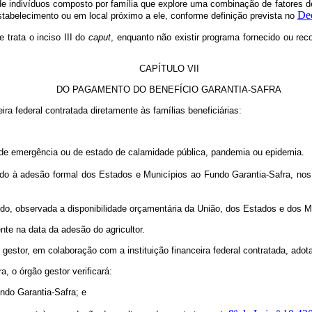
e indivíduos composto por família que explore uma combinação de fatores de
Dec
stabelecimento ou em local próximo a ele, conforme definição prevista no
trata o inciso III do
caput
, enquanto não existir programa fornecido ou re
CAPÍTULO VII
DO PAGAMENTO DO BENEFÍCIO GARANTIA-SAFRA
ira federal contratada diretamente às famílias beneficiárias:
o de emergência ou de estado de calamidade pública, pandemia ou epidemia.
ado à adesão formal dos Estados e Municípios ao Fundo Garantia-Safra, no
ndo, observada a disponibilidade orçamentária da União, dos Estados e dos M
nte na data da adesão do agricultor.
gestor, em colaboração com a instituição financeira federal contratada, ado
, o órgão gestor verificará:
undo Garantia-Safra; e