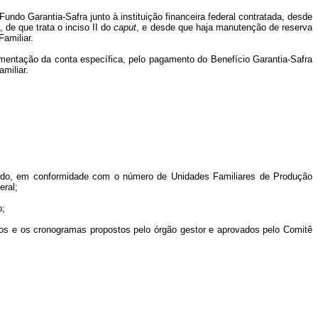
ndo Garantia-Safra junto à instituição financeira federal contratada, desde
de que trata o inciso II do
caput
, e desde que haja manutenção de reserva
amiliar.
imentação da conta específica, pelo pagamento do Benefício Garantia-Safra
miliar.
S
stado, em conformidade com o número de Unidades Familiares de Produção
eral;
o;
azos e os cronogramas propostos pelo órgão gestor e aprovados pelo Comitê