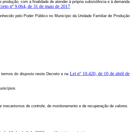
 produção, com a finalidade de atender à própria subsistência e à demanda
reto nº 9.064, de 31 de maio de 2017
.
conhecido pelo Poder Público no Município da Unidade Familiar de Produção
Lei nº 10.420, de 10 de abril de
s termos do disposto neste Decreto e na
unicípios.
tar mecanismos de controle, de monitoramento e de recuperação de valores.