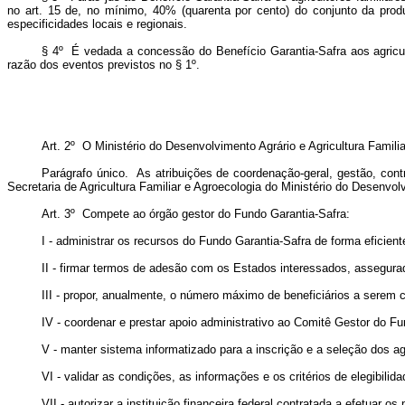
no art. 15 de, no mínimo, 40% (quarenta por cento) do conjunto da produ
especificidades locais e regionais.
§ 4º É vedada a concessão do Benefício Garantia-Safra aos agricul
razão dos eventos previstos no § 1º.
Art. 2º O Ministério do Desenvolvimento Agrário e Agricultura Famili
Parágrafo único. As atribuições de coordenação-geral, gestão, con
Secretaria de Agricultura Familiar e Agroecologia do Ministério do Desenvol
Art. 3º Compete ao órgão gestor do Fundo Garantia-Safra:
I - administrar os recursos do Fundo Garantia-Safra de forma eficie
II - firmar termos de adesão com os Estados interessados, assegura
III - propor, anualmente, o número máximo de beneficiários a serem
IV - coordenar e prestar apoio administrativo ao Comitê Gestor do F
V - manter sistema informatizado para a inscrição e a seleção dos ag
VI - validar as condições, as informações e os critérios de elegibili
VII - autorizar a instituição financeira federal contratada a efetuar o