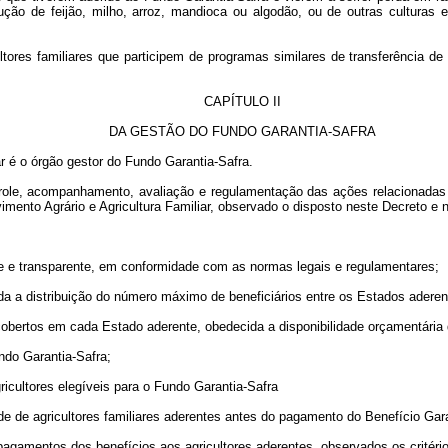
ção de feijão, milho, arroz, mandioca ou algodão, ou de outras culturas 
tores familiares que participem de programas similares de transferência d
CAPÍTULO II
DA GESTÃO DO FUNDO GARANTIA-SAFRA
ar é o órgão gestor do Fundo Garantia-Safra.
trole, acompanhamento, avaliação e regulamentação das ações relacionadas 
vimento Agrário e Agricultura Familiar, observado o disposto neste Decreto e
nte e transparente, em conformidade com as normas legais e regulamentares;
da a distribuição do número máximo de beneficiários entre os Estados aderen
 cobertos em cada Estado aderente, obedecida a disponibilidade orçamentária
undo Garantia-Safra;
ricultores elegíveis para o Fundo Garantia-Safra
dade de agricultores familiares aderentes antes do pagamento do Benefício Gar
s pagamentos dos benefícios aos agricultores aderentes, observados os critérios