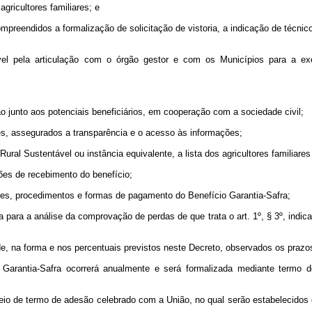
ricultores familiares; e
mpreendidos a formalização de solicitação de vistoria, a indicação de técnic
sável pela articulação com o órgão gestor e com os Municípios para a
ão junto aos potenciais beneficiários, em cooperação com a sociedade civil;
ares, assegurados a transparência e o acesso às informações;
ural Sustentável ou instância equivalente, a lista dos agricultores familiare
ções de recebimento do benefício;
veres, procedimentos e formas de pagamento do Benefício Garantia-Safra;
toria para a análise da comprovação de perdas de que trata o art. 1º, § 3º, ind
ade, na forma e nos percentuais previstos neste Decreto, observados os praz
Garantia-Safra ocorrerá anualmente e será formalizada mediante termo 
o de termo de adesão celebrado com a União, no qual serão estabelecidos os