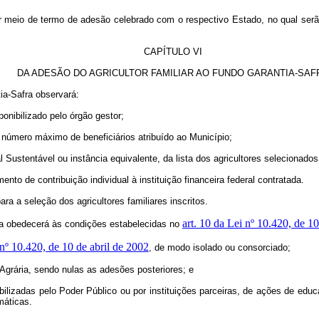
meio de termo de adesão celebrado com o respectivo Estado, no qual serão 
CAPÍTULO VI
DA ADESÃO DO AGRICULTOR FAMILIAR AO
FUNDO GARANTIA-SAF
ia-Safra observará:
ponibilizado pelo órgão gestor;
 o número máximo de beneficiários atribuído ao Município;
Sustentável ou instância equivalente, da lista dos agricultores selecionados
ento de contribuição individual à instituição financeira federal contratada.
para a seleção dos agricultores familiares inscritos.
art. 10 da Lei nº 10.420, de 1
fra obedecerá às condições estabelecidas no
 nº 10.420, de 10 de abril de 2002
, de modo isolado ou consorciado;
Agrária, sendo nulas as adesões posteriores; e
onibilizadas pelo Poder Público ou por instituições parceiras, de ações de e
máticas.