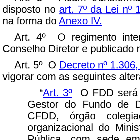
disposto no
art. 7º da Lei nº
na forma do
Anexo IV.
Art. 4º O regimento int
Conselho Diretor e publicado n
Art. 5º O
Decreto nº 1.306
vigorar com as seguintes alte
“
Art. 3º
O FDD será g
Gestor do Fundo de De
CFDD, órgão colegiad
organizacional do Mini
Pública, com sede em 