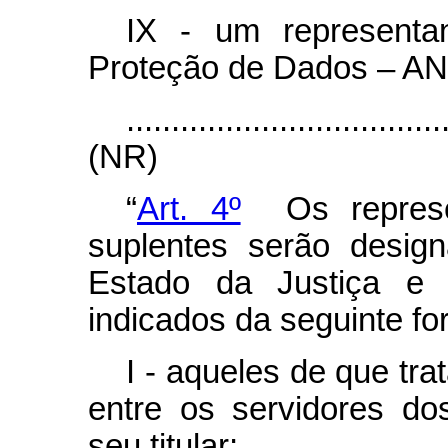
IX - um representa
Proteção de Dados – A
...................................
(NR)
“
Art. 4º
Os represen
suplentes serão desig
Estado da Justiça e 
indicados da seguinte fo
I - aqueles de que trat
entre os servidores dos
seu titular;