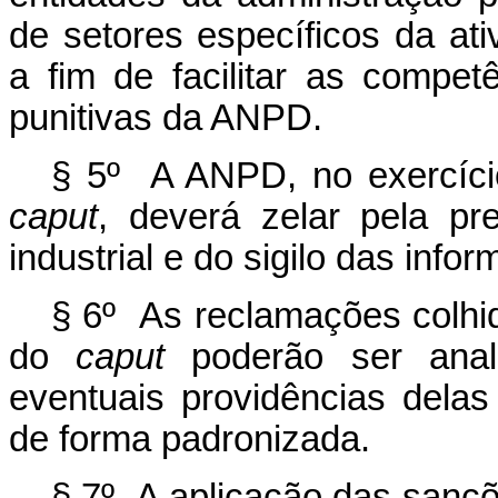
de setores específicos da at
a fim de facilitar as competên
punitivas da ANPD.
§ 5º A ANPD, no exercíci
caput
, deverá zelar pela p
industrial e do sigilo das info
§ 6º As reclamações colhid
do
caput
poderão ser anal
eventuais providências dela
de forma padronizada.
§ 7º A aplicação das sanç