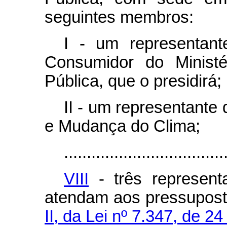
seguintes membros:
I - um representant
Consumidor do Ministé
Pública, que o presidirá;
II - um representante
e Mudança do Clima;
...................................
VIII
- três represent
atendam aos pressupos
II, da Lei nº 7.347, de 2