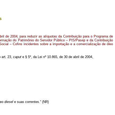
s
bril de 2004, para reduzir as alíquotas da Contribuição para o Programa de
ormação do Patrimônio do Servidor Público – PIS/Pasep e da Contribuição
ocial – Cofins incidentes sobre a importação e a comercialização de óleo
 art. 23,
caput
e § 5º, da Lei nº 10.865, de 30 de abril de 2004,
leo
diesel
e suas correntes.” (NR)