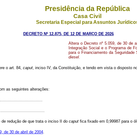
Presidência da República
Casa Civil
Secretaria Especial para Assuntos Jurídico
DECRETO Nº 12.875, DE 12 DE MARÇO DE 2026
Altera o Decreto nº 5.059, de 30 de a
Integração Social e o Programa de F
para o Financiamento da Seguridade S
diesel
.
ere o art. 84,
caput
, inciso IV, da Constituição, e tendo em vista o disposto no
com as seguintes alterações:
..................................
.....................................
de redução de que trata o inciso II do
caput
fica fixado em 0,99987 para o ó
9, de 30 de abril de 2004
.