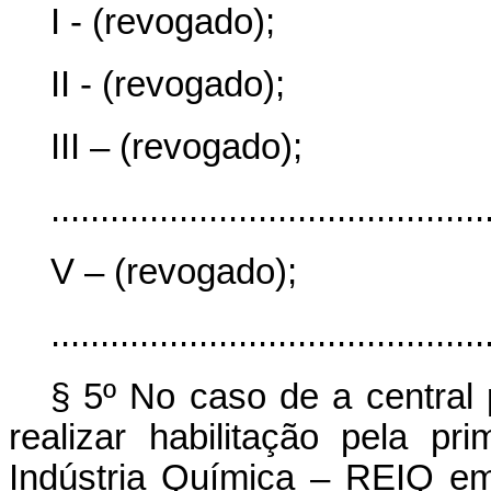
I - (revogado);
II - (revogado);
III – (revogado);
............................................
V – (revogado);
............................................
§ 5º No caso de a central 
realizar habilitação pela p
Indústria Química – REIQ em