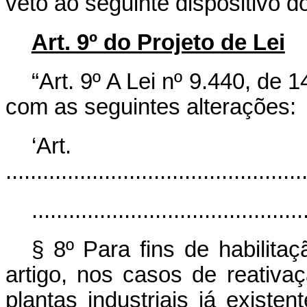
veto ao seguinte dispositivo do
Art. 9º do Projeto de Lei
“Art. 9º A Lei nº 9.440, de
com as seguintes alterações:
‘Art
................................................
............................................
§ 8º Para fins de habilita
artigo, nos casos de reativ
plantas industriais já existe