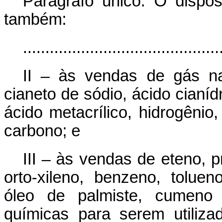
Parágrafo único. O dispos
também:
............................................
II – às vendas de gás n
cianeto de sódio, ácido cianídr
ácido metacrílico, hidrogêni
carbono; e
III – às vendas de eteno, 
orto-xileno, benzeno, tolueno
óleo de palmiste, cumeno e
químicas para serem utiliz