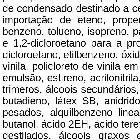
de condensado destinado a c
importação de eteno, propen
benzeno, tolueno, isopreno, p
e 1,2-dicloroetano para a pro
dicloroetano, etilbenzeno, óx
vinila, policloreto de vinila e
emulsão, estireno, acrilonitril
trimeros, álcoois secundários, 
butadieno, látex SB, anidrido
pesados, alquilbenzeno linear
butanol, ácido 2EH, ácido teref
destilados, álcoois graxos