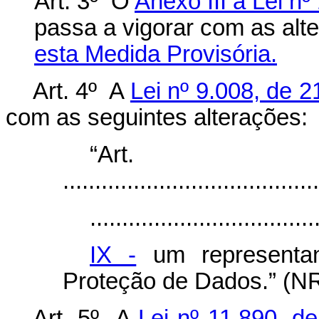
Art. 3º O
Anexo III à Lei n
passa a vigorar com as alt
esta Medida Provisória.
Art. 4º A
Lei nº 9.008, de 
com as seguintes alterações:
“Ar
........................................
...................................
IX -
um representan
Proteção de Dados.” (N
Art. 5º A
Lei nº 11.890, 