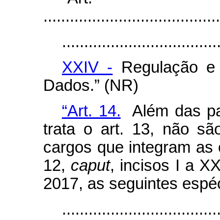
........................................
...................................
XXIV -
Regulação e 
Dados.” (NR)
“Art. 14.
Além das par
trata o art. 13, não s
cargos que integram as c
12,
caput
, incisos I a XX
2017, as seguintes espé
...................................