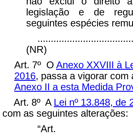
não exclui o direito 
legislação e de regu
seguintes espécies remu
...................................
(NR)
Art. 7º O
Anexo XXVIII à Le
2016
, passa a vigorar com 
Anexo II a esta Medida Prov
Art. 8º A
Lei nº 13.848, de
com as seguintes alterações:
“Ar