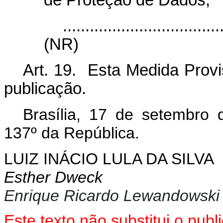
de Proteção de Dados;
...................................
(NR)
Art. 19. Esta Medida Provi
publicação.
Brasília, 17 de setembro
137º da República.
LUIZ INÁCIO LULA DA SILVA
Esther Dweck
Enrique Ricardo Lewandowski
Este texto não substitui o pu