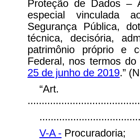
Proteção de Dados – A
especial vinculada a
Segurança Pública, do
técnica, decisória, adm
patrimônio próprio e 
Federal, nos termos do
25 de junho de 2019
.” (
“Art
........................................
...................................
V-A -
Procuradoria;