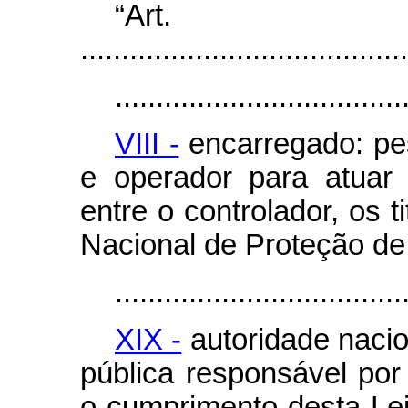
“Ar
........................................
...................................
VIII -
encarregado: pes
e operador para atuar
entre o controlador, os 
Nacional de Proteção d
...................................
XIX -
autoridade nacio
pública responsável por 
o cumprimento desta Lei 