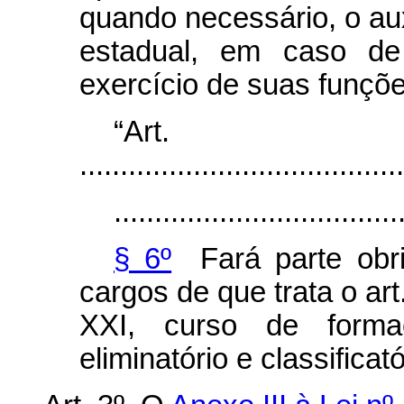
quando necessário, o auxí
estadual, em caso d
exercício de suas funçõe
“Ar
........................................
...................................
§ 6º
Fará parte obri
cargos de que trata o art
XXI, curso de formaç
eliminatório e classificat