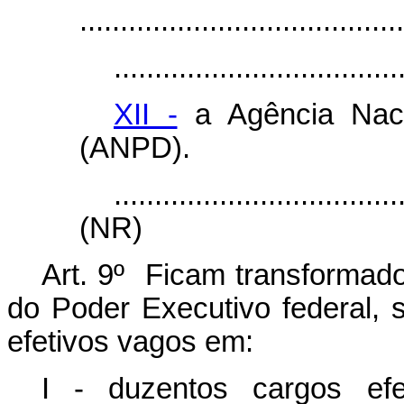
........................................
...................................
XII -
a Agência Naci
(ANPD).
...................................
(NR)
Art. 9º Ficam transformad
do Poder Executivo federal, 
efetivos vagos em:
I - duzentos cargos efe