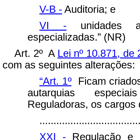
V-B -
Auditoria; e
VI -
unidades adm
especializadas.” (NR)
Art. 2º A
Lei nº 10.871, de
com as seguintes alterações:
“Art. 1º
Ficam criados,
autarquias especia
Reguladoras, os cargos 
...................................
XXI -
Regulação e F