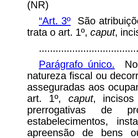
(NR)
“Art. 3º
São atribuiçõ
trata o art. 1º,
caput
, inc
...................................
Parágrafo único.
No e
natureza fiscal ou decor
asseguradas aos ocupan
art. 1º,
caput
, inciso
prerrogativas de p
estabelecimentos, ins
apreensão de bens ou 