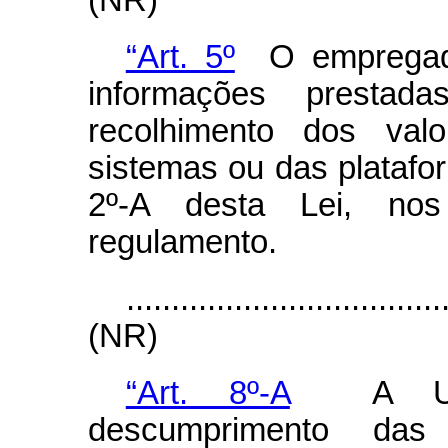
(NR)
“Art. 5º
O empregador
informações prestad
recolhimento dos val
sistemas ou das plataform
2º-A desta Lei, nos
regulamento.
...................................
(NR)
“Art. 8º-A
A Uniã
descumprimento das 