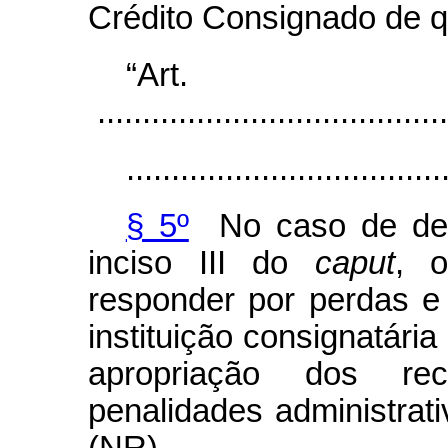
Crédito Consignado de qu
“Ar
.......................................
...................................
§ 5º
No caso de des
inciso III do
caput
, o
responder por perdas 
instituição consignatári
apropriação dos rec
penalidades administrativ