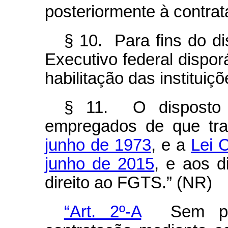
posteriormente à contrat
§ 10. Para fins do d
Executivo federal dispor
habilitação das instituiç
§ 11. O disposto n
empregados de que tr
junho de 1973
, e a
Lei 
junho de 2015
, e aos 
direito ao FGTS.” (NR)
“Art. 2º-A
Sem prej