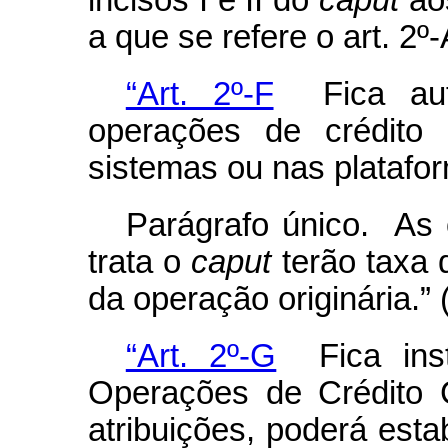
incisos I e II do
caput
aos
a que se refere o art. 2º
“Art. 2º-F
Fica auto
operações de crédito
sistemas ou nas plataform
Parágrafo único. As 
trata o
caput
terão taxa d
da operação originária.”
“Art. 2º-G
Fica inst
Operações de Crédito 
atribuições, poderá est