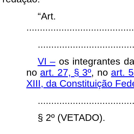
“Ar
........................................
...................................
VI –
os integrantes das
no
art. 27, § 3º
, no
art. 5
XIII, da Constituição Fed
...................................
§ 2º (VETADO).