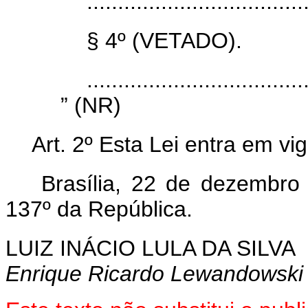
...................................
§ 4º (VETADO).
...................................
” (NR)
Art. 2º Esta Lei entra em vi
Brasília, 22 de dezembro
137º da República.
LUIZ INÁCIO LULA DA SILVA
Enrique Ricardo Lewandowski