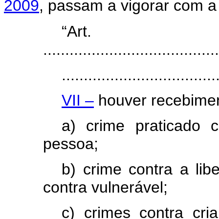
2009
, passam a vigorar com a
“Ar
........................................
...................................
VII –
houver recebiment
a) crime praticado 
pessoa;
b) crime contra a lib
contra vulnerável;
c) crimes contra cri