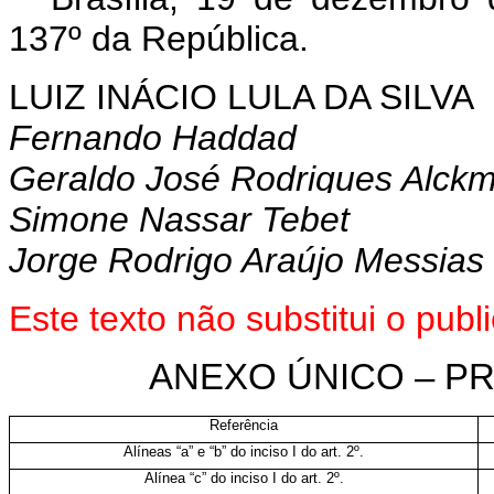
137º da República.
LUIZ INÁCIO LULA DA SILVA
Fernando Haddad
Geraldo José Rodrigues Alckm
Simone Nassar Tebet
Jorge Rodrigo Araújo Messias
Este texto não substitui o pu
ANEXO ÚNICO – PRES
Referência
Alíneas “a” e “b” do inciso I do art. 2º.
Alínea “c” do inciso I do art. 2º.