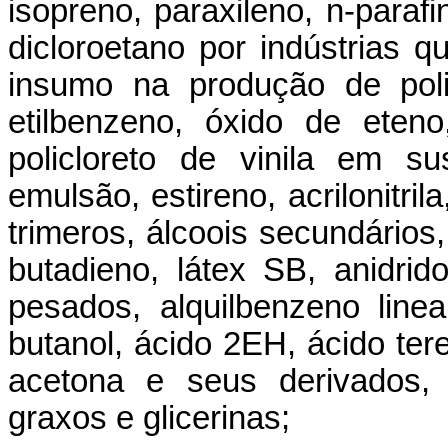
isopreno, paraxileno, n-paraf
dicloroetano por indústrias 
insumo na produção de poliet
etilbenzeno, óxido de eten
policloreto de vinila em su
emulsão, estireno, acrilonitril
trimeros, álcoois secundários, 
butadieno, látex SB, anidrido
pesados, alquilbenzeno linear
butanol, ácido 2EH, ácido tere
acetona e seus derivados, 
graxos e glicerinas;