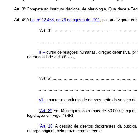
Art. 3º Compete ao Instituto Nacional de Metrologia, Qualidade e Tec
Art. 4º A
Lei nº 12.468, de 26 de agosto de 2011
, passa a vigorar com
“Art. 3º ......................................................................
................................................................................
II –
curso de relações humanas, direção defensiva, prim
na modalidade a distância;
...............................................................................
“Art. 5º ......................................................................
................................................................................
VI –
manter a continuidade da prestação do serviço de t
“Art. 8º
Em Municípios com mais de 50.000 (cinquenta m
legislação em vigor.” (NR)
“Art. 16
. A cessão de direitos decorrentes da outorg
outorga original, pelo prazo remanescente.