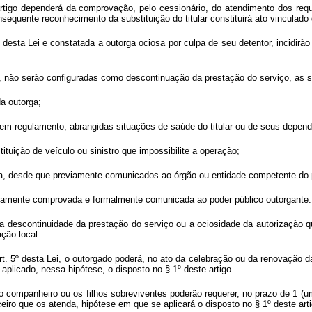
tigo dependerá da comprovação, pelo cessionário, do atendimento dos requi
equente reconhecimento da substituição do titular constituirá ato vinculado 
º desta Lei e constatada a outorga ociosa por culpa de seu detentor, incidir
i, não serão configuradas como descontinuação da prestação do serviço, as s
da outorga;
 em regulamento, abrangidas situações de saúde do titular ou de seus depend
tuição de veículo ou sinistro que impossibilite a operação;
ia, desde que previamente comunicados ao órgão ou entidade competente do 
vidamente comprovada e formalmente comunicada ao poder público outorgante.
a a descontinuidade da prestação do serviço ou a ociosidade da autorização q
ção local.
t. 5º desta Lei, o outorgado poderá, no ato da celebração ou da renovação da
aplicado, nessa hipótese, o disposto no § 1º deste artigo.
o companheiro ou os filhos sobreviventes poderão requerer, no prazo de 1 (u
rceiro que os atenda, hipótese em que se aplicará o disposto no § 1º deste arti