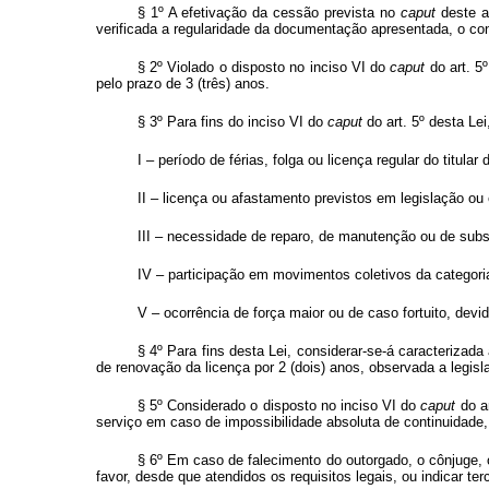
§ 1º A efetivação da cessão prevista no
caput
deste ar
verificada a regularidade da documentação apresentada, o cons
§ 2º Violado o disposto no inciso VI do
caput
do art. 5
pelo prazo de 3 (três) anos.
§ 3º Para fins do inciso VI do
caput
do art. 5º desta Le
I – período de férias, folga ou licença regular do titular 
II – licença ou afastamento previstos em legislação ou
III – necessidade de reparo, de manutenção ou de substi
IV – participação em movimentos coletivos da categor
V – ocorrência de força maior ou de caso fortuito, de
§ 4º Para fins desta Lei, considerar-se-á caracterizad
de renovação da licença por 2 (dois) anos, observada a legisla
§ 5º Considerado o disposto no inciso VI do
caput
do ar
serviço em caso de impossibilidade absoluta de continuidade, 
§ 6º Em caso de falecimento do outorgado, o cônjuge, 
favor, desde que atendidos os requisitos legais, ou indicar te