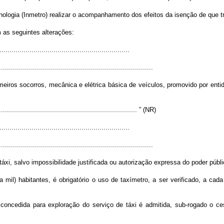
nologia (Inmetro) realizar o acompanhamento dos efeitos da isenção de que tra
 as seguintes alterações:
................................................................
.............................................................................
eiros socorros, mecânica e elétrica básica de veículos, promovido por entida
...................................................................... ” (NR)
................................................................
.............................................................................
áxi, salvo impossibilidade justificada ou autorização expressa do poder públi
il) habitantes, é obrigatório o uso de taxímetro, a ser verificado, a cada
a concedida para exploração do serviço de táxi é admitida, sub-rogado o 