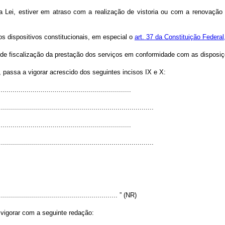
a Lei, estiver em atraso com a realização de vistoria ou com a renovação d
os dispositivos constitucionais, em especial o
art. 37 da Constituição Federal
 de fiscalização da prestação dos serviços em conformidade com as disposiçõ
, passa a vigorar acrescido dos seguintes incisos IX e X:
................................................................
.............................................................................
.................................................................
.............................................................................
............................................................ ” (NR)
 vigorar com a seguinte redação: