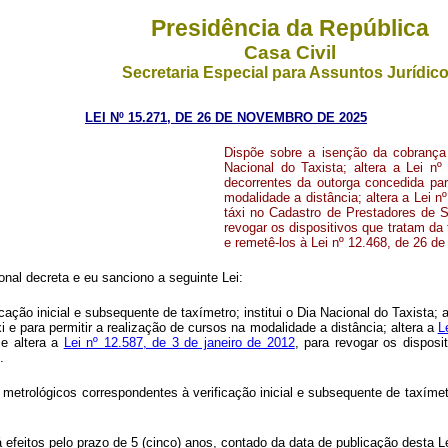
Presidência da República
Casa Civil
Secretaria Especial para Assuntos Jurídic
LEI Nº 15.271, DE 26 DE NOVEMBRO DE 2025
Dispõe sobre a isenção da cobrança d
Nacional do Taxista; altera a Lei n
decorrentes da outorga concedida par
modalidade a distância; altera a Lei n
táxi no Cadastro de Prestadores de Se
revogar os dispositivos que tratam da 
e remetê-los à Lei nº 12.468, de 26 de
al decreta e eu sanciono a seguinte Lei:
cação inicial e subsequente de taxímetro; institui o Dia Nacional do Taxista; 
i e para permitir a realização de cursos na modalidade a distância; altera a
L
 e altera a
Lei nº 12.587, de 3 de janeiro de 2012
, para revogar os disposi
.
s metrológicos correspondentes à verificação inicial e subsequente de taxíme
á efeitos pelo prazo de 5 (cinco) anos, contado da data de publicação desta Le