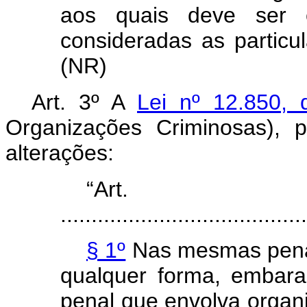
aos quais deve ser c
consideradas as particul
(NR)
Art. 3º A
Lei nº 12.850,
Organizações Criminosas), 
alterações:
“Ar
........................................
§ 1º
Nas mesmas penas
qualquer forma, embara
penal que envolva organi