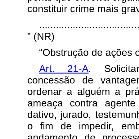
constituir crime mais gra
...................................
” (NR)
“Obstrução de ações c
Art. 21-A
. Solici
concessão de vantage
ordenar a alguém a prá
ameaça contra agente 
dativo, jurado, testemun
o fim de impedir, emb
andamento de processo