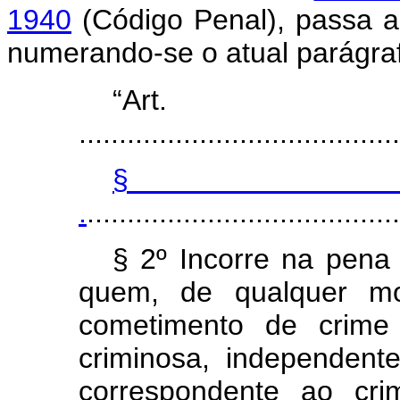
1940
(Código Penal), passa a 
numerando-se o atual parágraf
“Art
........................................
§
.
.......................................
§ 2º Incorre na pena
quem, de qualquer mod
cometimento de crime 
criminosa, independen
correspondente ao crim