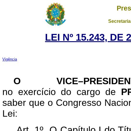
Pres
Secretaria
LEI Nº 15.243, D
Vigência
O VICE–PRESID
no exercício do cargo de
P
saber que o Congresso Nacion
Lei:
Art. 1º
O Capítulo I do Tít